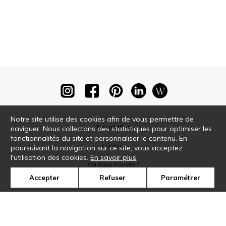
Notre site utilise des cookies afin de vous permettre de
Newsletter
naviguer. Nous collectons des statistiques pour optimiser les
fonctionnalités du site et personnaliser le contenu. En
Contact
poursuivant la navigation sur ce site, vous acceptez
l'utilisation des cookies.
En savoir plus
Où nous trouver ?
Accepter
Refuser
Paramétrer
Glossaire
Symbole
Presse