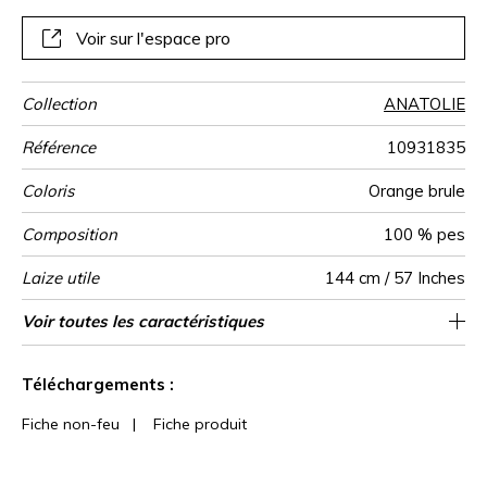
Voir sur l'espace pro
Collection
ANATOLIE
Référence
10931835
Coloris
Orange brule
Composition
100 % pes
Laize utile
144 cm / 57 Inches
Rétrécissement
Raccord
Test
Usage
Wyzenbeek
Sens
Poids g/m²
Performance
Usage
Entretien
Pays d'origine
Voir toutes les caractéristiques
Siège à usage intensif : >40,000 cycles
Raccord libre
aw - 0.15
De large
45000
35000
Chine
<2%
507
Martindale
martindale
Accoustique
(Martindale) et/ou >30,000 doubles rubs
Voir moins de caractéristiques
(Wyzenbeek)
Téléchargements :
Fiche non-feu
|
Fiche produit