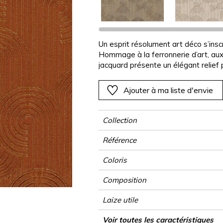
Rose
Rose
Rose
Rose
Végétal
Végétal
Rouge
Rouge
Rouge
Rouge
as
Vert
Vert
Vert
Vert
Un esprit résolument art déco s’inscr
Hommage à la ferronnerie d’art, aux 
Violet
Violet
Violet
Violet
jacquard présente un élégant relief 
et graphique, « Colimaçon » se dest
gamme de teintes profondes : grège,
Ajouter à ma liste d'envie
de lune.
Collection
Référence
Coloris
Composition
Laize utile
Raccord
Test Martindale
Usage
Wyzenbeek
Sens
Poids g/m²
Performance Accoustique
Usage
Entretien
Pays d'origine
Rapport Horizontal
Rapport Vertical
Caractéristiques Outdoor
Conseils de confection
Voir toutes les caractéristiques
Siège à usag