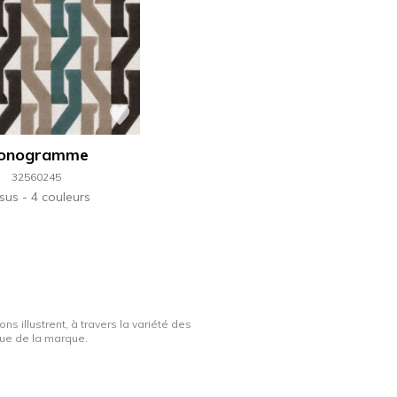
onogramme
32560245
ssus
4 couleurs
ns illustrent, à travers la variété des
ique de la marque.