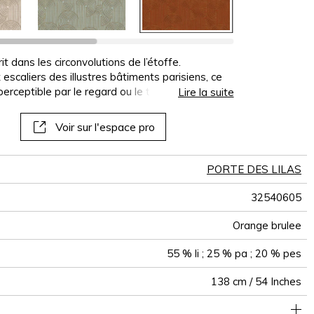
panoramiques
papiers peints
muraux
it dans les circonvolutions de l’étoffe.
escaliers des illustres bâtiments parisiens, ce
perceptible par le regard ou le toucher. Lumineux
Lire la suite
ine aux sièges, qu’il revêt d’une somptueuse
 taupe, mordoré, orange brûlée, céladon et noir
Voir sur l'espace pro
PORTE DES LILAS
32540605
Orange brulee
55 % li ; 25 % pa ; 20 % pes
138 cm / 54 Inches
e classique : 20.000 à 40.000 cycles (Martindale) et/ou 15,000
Pour le siège surfiler et utiliser un tape/rideau cassant au sol
27 cm / 11 Inches
23 cm / 9 Inches
Raccord droit
aw - 0.15
De large
30000
40000
Inde
360