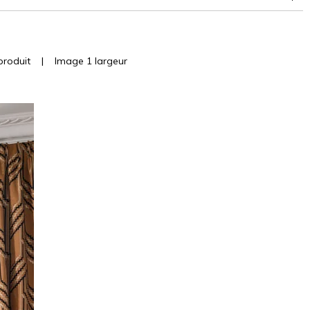
à 30,000 doubles rubs (Wyzenbeek)
conseillé
produit
|
Image 1 largeur