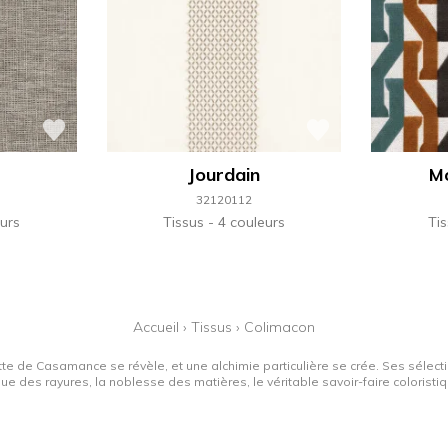
Jourdain
M
32120112
urs
Tissus
4 couleurs
Ti
Accueil
›
Tissus
›
Colimacon
tte de Casamance se révèle, et une alchimie particulière se crée. Ses sélectio
que des rayures, la noblesse des matières, le véritable savoir-faire colorist