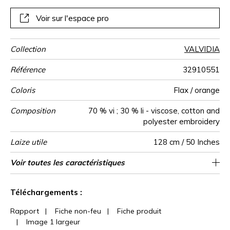
coloris sur base blanche.
Voir sur l'espace pro
Collection
VALVIDIA
Référence
32910551
Coloris
Flax / orange
Composition
70 % vi ; 30 % li - viscose, cotton and
polyester embroidery
Laize utile
128 cm / 50 Inches
Raccord
Sens
Poids g/m²
Performance
Usage
Entretien
Pays d'origine
Rapport
Rapport
Caractéristiques
Voir toutes les caractéristiques
32 cm / 13 Inches
31 cm / 12 Inches
Raccord droit
aw - 0.15
De large
Inde
500
Accoustique
Horizontal
Vertical
Outdoor
Voir moins de caractéristiques
Téléchargements :
Rapport
|
Fiche non-feu
|
Fiche produit
|
Image 1 largeur