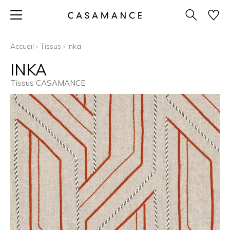
Accueil
›
Tissus
›
Inka
INKA
Tissus CASAMANCE