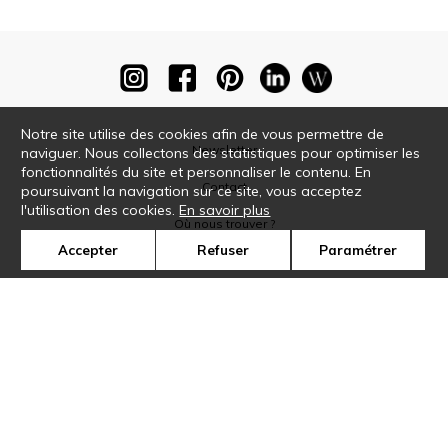
Notre site utilise des cookies afin de vous permettre de
Newsletter
naviguer. Nous collectons des statistiques pour optimiser les
fonctionnalités du site et personnaliser le contenu. En
Contact
poursuivant la navigation sur ce site, vous acceptez
l'utilisation des cookies.
En savoir plus
Où nous trouver ?
Accepter
Refuser
Paramétrer
Glossaire
Symbole
Presse
Cookies
Rejoignez-nous !