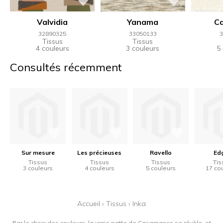
Valvidia
Yanama
C
32890325
33050133
3
Tissus
Tissus
4 couleurs
3 couleurs
5
Consultés récemment
Sur mesure
Les précieuses
Ravello
Ed
Tissus
Tissus
Tissus
Tis
3 couleurs
4 couleurs
5 couleurs
17 co
Accueil
›
Tissus
›
Inka
Par le choix des couleurs, la vraie patte de Casamance se révèle, et