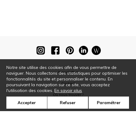
Notre site utilise des cookies afin de vous permettre de
Newsletter
naviguer. Nous collectons des statistiques pour optimiser les
fonctionnalités du site et personnaliser le contenu. En
Contact
poursuivant la navigation sur ce site, vous acceptez
l'utilisation des cookies.
En savoir plus
Où nous trouver ?
Accepter
Refuser
Paramétrer
Glossaire
Symbole
Presse