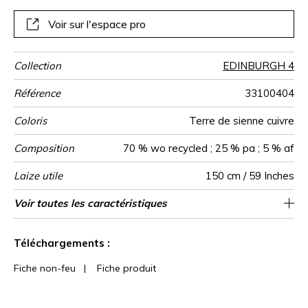
Voir sur l'espace pro
Collection
EDINBURGH 4
Référence
33100404
Coloris
Terre de sienne cuivre
Composition
70 % wo recycled ; 25 % pa ; 5 % af
Laize utile
150 cm / 59 Inches
Raccord
Test
Usage
Sens
Poids g/m²
Performance
Usage
Non feu
Entretien
Pays d'origine
Voir toutes les caractéristiques
Siège à usage classique : 20.000 à 40.000
Raccord libre
aw - 0.75
De large
20000
Italie
394
Martindale
martindale
Accoustique
cycles (Martindale) et/ou 15,000 à 30,000
Voir moins de caractéristiques
doubles rubs (Wyzenbeek)
Téléchargements :
Fiche non-feu
|
Fiche produit