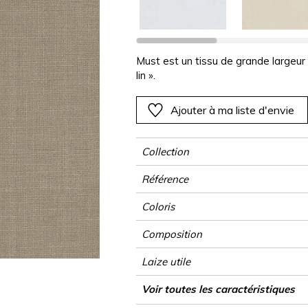
Rose
Rose
Rose
Rose
Végétal
Végétal
Rouge
Rouge
Rouge
Rouge
as
Vert
Vert
Vert
Vert
Must est un tissu de grande largeur 
lin ».
Violet
Violet
Violet
Violet
Ajouter à ma liste d'envie
Collection
Référence
Coloris
Composition
Laize utile
Rétrécissement
Raccord
Sens
Poids g/m²
Performance Accoustique
Usage
Entretien
Pays d'origine
Voir toutes les caractéristiques