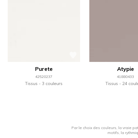
Purete
Atypie
42520237
41880433
Tissus
3 couleurs
Tissus
24 coul
Par le choix des couleurs, la vraie pa
motifs, la rythmi