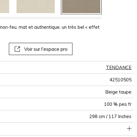
panoramiques
papiers peints
muraux
non-feu, mat et authentique, un très bel « effet
Voir sur l'espace pro
TENDANCE
42510505
Beige taupe
100 % pes fr
298 cm / 117 Inches
Raccord libre
aw - 0.6
De haut
<1%
Inde
300