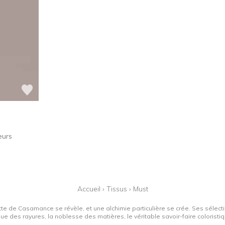
eurs
Accueil
›
Tissus
›
Must
tte de Casamance se révèle, et une alchimie particulière se crée. Ses sélectio
que des rayures, la noblesse des matières, le véritable savoir-faire colorist