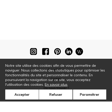
Notre site utilise des cookies afin de vous permettre de
Newsletter
naviguer. Nous collectons des statistiques pour optimiser les
fonctionnalités du site et personnaliser le contenu. En
Contact
poursuivant la navigation sur ce site, vous acceptez
l'utilisation des cookies.
En savoir plus
Où nous trouver ?
Accepter
Refuser
Paramétrer
Glossaire
Symbole