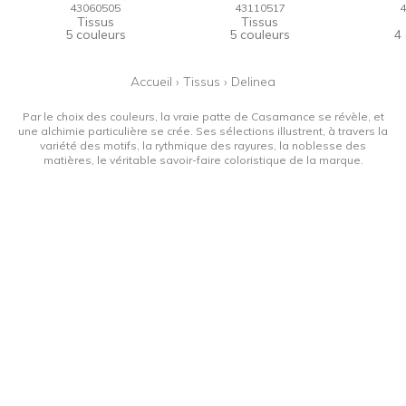
43060505
43110517
4
Tissus
Tissus
5 couleurs
5 couleurs
4
Accueil
›
Tissus
›
Delinea
Par le choix des couleurs, la vraie patte de Casamance se révèle, et
une alchimie particulière se crée. Ses sélections illustrent, à travers la
variété des motifs, la rythmique des rayures, la noblesse des
matières, le véritable savoir-faire coloristique de la marque.