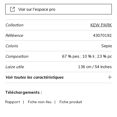
Voir sur l'espace pro
Collection
KEW PARK
Référence
43070192
Coloris
Sepia
Composition
67 % pes ; 10 % li ; 23 % pc
Laize utile
136 cm / 54 Inches
Raccord
Sens
Poids g/m²
Usage
Entretien
Pays d'origine
Rapport
Rapport
Voir toutes les caractéristiques
46 cm / 18 Inches
45 cm / 18 Inches
Raccord droit
De large
Inde
250
Horizontal
Vertical
Voir moins de caractéristiques
Téléchargements :
Rapport
|
Fiche non-feu
|
Fiche produit