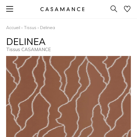
Accueil
›
Tissus
›
Delinea
DELINEA
Tissus CASAMANCE