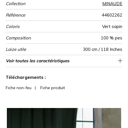
Collection
MINAUDE
Référence
44602262
Coloris
Vert sapin
Composition
100 % pes
Laize utile
300 cm / 118 Inches
Rétrécissement
Raccord
Test
Usage
Wyzenbeek
Sens
Poids g/m²
Usage
Entretien
Pays d'origine
Voir toutes les caractéristiques
Siège à usage intensif : >40,000 cycles
Raccord libre
De large
80000
70000
Chine
<3%
323
Martindale
martindale
(Martindale) et/ou >30,000 doubles rubs
Voir moins de caractéristiques
(Wyzenbeek)
Téléchargements :
Fiche non-feu
|
Fiche produit