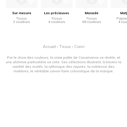
Sur mesure
Les précieuses
Manade
Mat
Tissus
Tissus
Tissus
Papier
3 couleurs
4 couleurs
69 couleurs
4 cou
Accueil
›
Tissus
›
Caori
Par le choix des couleurs, la vraie patte de Casamance se révèle, et
une alchimie particulière se crée. Ses sélections illustrent, à travers la
variété des motifs, la rythmique des rayures, la noblesse des
matières, le véritable savoir-faire coloristique de la marque.