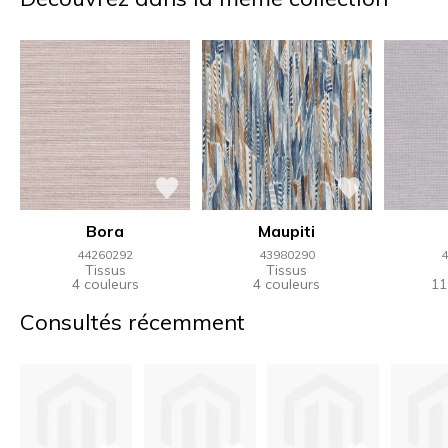
Bora
Maupiti
44260292
43980290
4
Tissus
Tissus
4 couleurs
4 couleurs
11
Consultés récemment