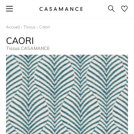
Accueil
›
Tissus
›
Caori
CAORI
Tissus CASAMANCE