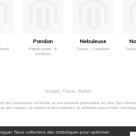
Pandan
Nebuleuse
No
uleurs
Papier peint
8
Tissus
3 couleurs
Tissu
couleurs
Accueil
›
Tissus
›
Rufolo
tte de Casamance se révèle, et une alchimie particulière se crée. Ses sélectio
que des rayures, la noblesse des matières, le véritable savoir-faire colorist
aviguer. Nous collectons des statistiques pour optimiser