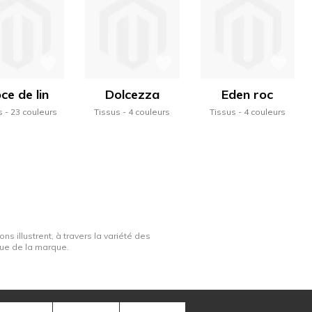
ce de lin
Dolcezza
Eden roc
s
23 couleurs
Tissus
4 couleurs
Tissus
4 couleurs
ns illustrent, à travers la variété des
ique de la marque.