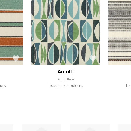
Amalfi
45050424
urs
Tissus
4 couleurs
Ti