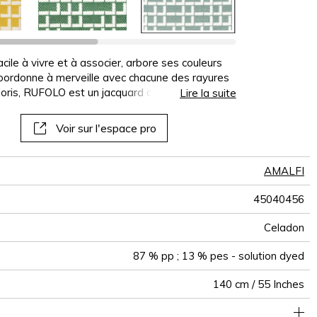
panoramiques
papiers peints
muraux
cile à vivre et à associer, arbore ses couleurs
e coordonne à merveille avec chacune des rayures
oloris, RUFOLO est un jacquard de polypropylène
Lire la suite
cessaires pour une utilisation in et outdoor.
Voir sur l'espace pro
AMALFI
45040456
Celadon
87 % pp ; 13 % pes - solution dyed
140 cm / 55 Inches
e classique : 20.000 à 40.000 cycles (Martindale) et/ou 15,000
35 cm / 14 Inches
33 cm / 13 Inches
Séchage rapide
Raccord droit
De large
20000
30000
Italie
415