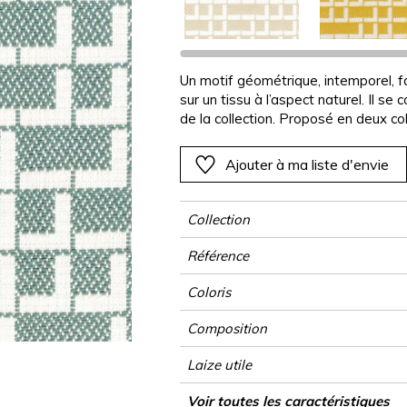
Rose
Rose
Rose
Rose
Végétal
Végétal
Rouge
Rouge
Rouge
Rouge
as
Vert
Vert
Vert
Vert
Un motif géométrique, intemporel, fa
sur un tissu à l’aspect naturel. Il s
Violet
Violet
Violet
Violet
de la collection. Proposé en deux c
« solution dyed », doté des atouts né
Ajouter à ma liste d'envie
Collection
Référence
Coloris
Composition
Laize utile
Raccord
Test Martindale
Usage
Wyzenbeek
Sens
Poids g/m²
Usage
Entretien
Pays d'origine
Rapport Horizontal
Rapport Vertical
Caractéristiques Outdoor
Voir toutes les caractéristiques
Siège à usag