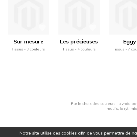
Sur mesure
Les précieuses
Eggy
Tissus
3 couleurs
Tissus
4 couleurs
Tissus
7 co
Par le choix des couleurs, la vraie pa
motifs, la rythmi
Notre site utilise des cookies afin de vous permettre de n