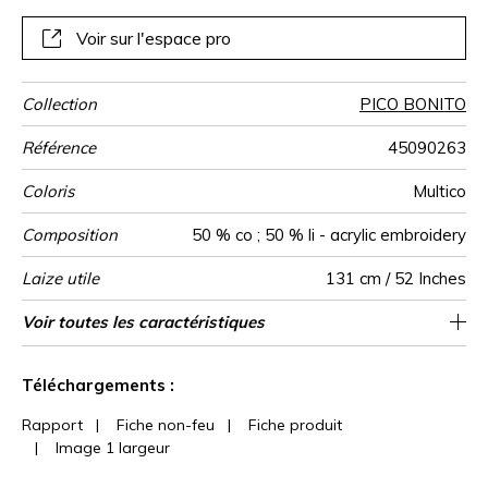
un tomber majestueux au tissu. Proposé en trois versions,
PICO BONITO fait chanter les couleurs aux fenêtres et
Voir sur l'espace pro
procure une expérience visuelle d’une grande richesse. Il se
coordonne au papier peint TEHUANA.
Collection
PICO BONITO
Référence
45090263
Coloris
Multico
Composition
50 % co ; 50 % li - acrylic embroidery
Laize utile
131 cm / 52 Inches
Raccord
Poids g/m²
Performance
Usage
Entretien
Pays d'origine
Rapport
Rapport
Caractéristiques
Voir toutes les caractéristiques
66 cm / 26 Inches
63 cm / 25 Inches
Raccord droit
aw - 0.15
Inde
286
Accoustique
Horizontal
Vertical
Outdoor
Voir moins de caractéristiques
Téléchargements :
Rapport
|
Fiche non-feu
|
Fiche produit
|
Image 1 largeur