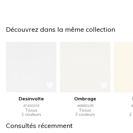
Découvrez dans la même collection
Desinvolte
Ombrage
47430153
46880105
4
Tissus
Tissus
2 couleurs
3 couleurs
2
Consultés récemment