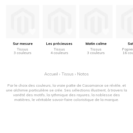
Sur mesure
Les précieuses
Matin calme
Sa
Tissus
Tissus
Tissus
Papier
3 couleurs
4 couleurs
3 couleurs
16 co
Accueil
›
Tissus
›
Notos
Par le choix des couleurs, la vraie patte de Casamance se révèle, et
une alchimie particulière se crée. Ses sélections illustrent, à travers la
variété des motifs, la rythmique des rayures, la noblesse des
matières, le véritable savoir-faire coloristique de la marque.