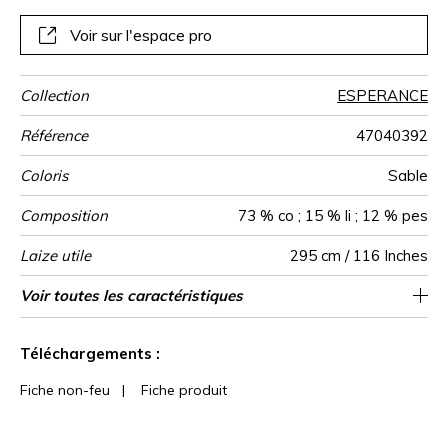
offriront une parfaite transparence. Cette collection
aérienne et vaporeuse se décline dans une gamme de
Voir sur l'espace pro
blancs et beiges naturels.
Collection
ESPERANCE
Référence
47040392
Coloris
Sable
Composition
73 % co ; 15 % li ; 12 % pes
Laize utile
295 cm / 116 Inches
Rétrécissement
Raccord
Sens
Poids g/m²
Performance
Usage
Entretien
Pays d'origine
Caractéristiques
Conseils
Voir toutes les caractéristiques
Egalement adapté pour des confections
Raccord libre
aw - 0.15
De large
<3%
Inde
250
Accoustique
Outdoor
de
telles que les stores américains / les tissus
confection
Voir moins de caractéristiques
peuvent être tournés pour la confection
Téléchargements :
Fiche non-feu
|
Fiche produit