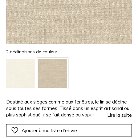
2 déclinaisons de couleur
Destiné aux sièges comme aux fenêtres, le lin se décline
sous toutes ses formes. Tissé dans un esprit artisanal ou
plus sophistiqué, il se fait dense ou vaporeux. Brodé,
Lire la suite
froissé, adouci de petites franges, structuré par un ruban
appliqué, le lin se marie parfois à d’autres fibres telles que
Ajouter à ma liste d'envie
la laine. La collection révèle la matière dans sa noblesse et