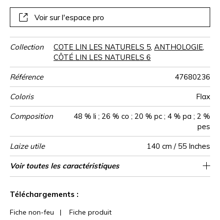
sa simplicité. Aucune teinture, pour céder place à
l’authentique. Et le lin s’invite sur nos sièges et nos
Voir sur l'espace pro
fenêtres, sans jamais nous lasser.
Collection
COTE LIN LES NATURELS 5
,
ANTHOLOGIE
,
CÔTÉ LIN LES NATURELS 6
Référence
47680236
Coloris
Flax
Composition
48 % li ; 26 % co ; 20 % pc ; 4 % pa ; 2 %
pes
Laize utile
140 cm / 55 Inches
Rétrécissement
Raccord
Test
Usage
Wyzenbeek
Sens
Poids g/m²
Performance
Usage
Entretien
Pays d'origine
Voir toutes les caractéristiques
Siège à usage classique : 20.000 à 40.000
Raccord libre
aw - 0.15
De large
15000
30000
Italie
<3%
900
Martindale
martindale
Accoustique
cycles (Martindale) et/ou 15,000 à 30,000
Voir moins de caractéristiques
doubles rubs (Wyzenbeek)
Téléchargements :
Fiche non-feu
|
Fiche produit