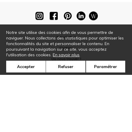
Notre site utilise des cookies afin de vous permettre de
Newsletter
naviguer. Nous collectons des statistiques pour optimiser les
fonctionnalités du site et personnaliser le contenu. En
Contact
poursuivant la navigation sur ce site, vous acceptez
l'utilisation des cookies.
En savoir plus
Où nous trouver ?
Accepter
Refuser
Paramétrer
Glossaire
Symbole
Presse
Cookies
Rejoignez-nous !