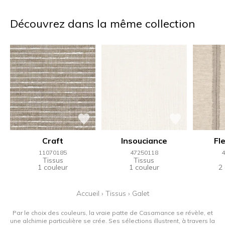
Découvrez dans la même collection
Craft
Insouciance
Fle
11070185
47250118
4
Tissus
Tissus
1 couleur
1 couleur
2
Accueil
›
Tissus
›
Galet
Par le choix des couleurs, la vraie patte de Casamance se révèle, et
une alchimie particulière se crée. Ses sélections illustrent, à travers la