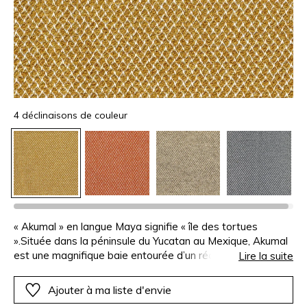
4 déclinaisons de couleur
« Akumal » en langue Maya signifie « île des tortues
».Située dans la péninsule du Yucatan au Mexique, Akumal
est une magnifique baie entourée d’un récif de
Lire la suite
corail.Décliné en quatre coloris le motif géométrique est
tissé d’un fil de chaîne blanc et d’un fil de trame fantaisie
Ajouter à ma liste d'envie
de polypropylène, qui lui confère un beau relief.