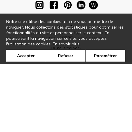
Notre site utilise des cookies afin de vous permettre de
Newsletter
naviguer. Nous collectons des statistiques pour optimiser les
fonctionnalités du site et personnaliser le contenu. En
Contact
poursuivant la navigation sur ce site, vous acceptez
l'utilisation des cookies.
En savoir plus
Où nous trouver ?
Accepter
Refuser
Paramétrer
Glossaire
Symbole
Presse
Cookies
Rejoignez-nous !