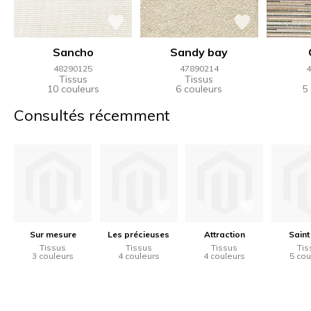
Sancho
Sandy bay
48290125
47890214
4
Tissus
Tissus
10 couleurs
6 couleurs
5
Consultés récemment
Sur mesure
Les précieuses
Attraction
Saint
Tissus
Tissus
Tissus
Tis
3 couleurs
4 couleurs
4 couleurs
5 cou