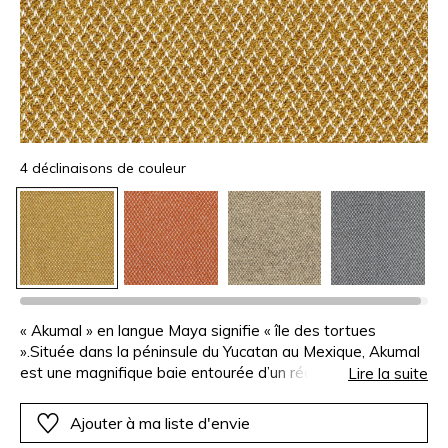
4 déclinaisons de couleur
« Akumal » en langue Maya signifie « île des tortues
».Située dans la péninsule du Yucatan au Mexique, Akumal
est une magnifique baie entourée d’un récif de
Lire la suite
corail.Décliné en quatre coloris le motif géométrique est
tissé d’un fil de chaîne blanc et d’un fil de trame fantaisie
Ajouter à ma liste d'envie
de polypropylène, qui lui confère un beau relief.