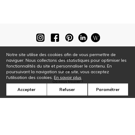
Notre site utilise des cookies afin de vous permettre de
Newsletter
naviguer. Nous collectons des statistiques pour optimiser les
fonctionnalités du site et personnaliser le contenu. En
Contact
poursuivant la navigation sur ce site, vous acceptez
l'utilisation des cookies.
En savoir plus
Où nous trouver ?
Accepter
Refuser
Paramétrer
Glossaire
Symbole
Presse
Cookies