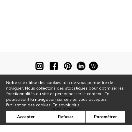
Notre site utilise des cookies afin de vous permettre de
Newsletter
naviguer. Nous collectons des statistiques pour optimiser les
fonctionnalités du site et personnaliser le contenu. En
Contact
poursuivant la navigation sur ce site, vous acceptez
l'utilisation des cookies.
En savoir plus
Où nous trouver ?
Accepter
Refuser
Paramétrer
Glossaire
Symbole