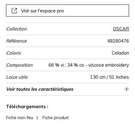
Voir sur l'espace pro
Collection
OSCAR
Référence
48280476
Coloris
Celadon
Composition
66 % vi ; 34 % co - viscose embroidery
Laize utile
130 cm / 51 Inches
Raccord
Test
Usage
Wyzenbeek
Sens
Poids g/m²
Performance
Usage
Entretien
Pays d'origine
Rapport
Rapport
Voir toutes les caractéristiques
Siège à usage intensif : >40,000 cycles
2 cm / 1 Inches
2 cm / 1 Inches
Raccord droit
aw - 0.15
De large
50000
50000
Inde
852
Martindale
martindale
Accoustique
Horizontal
Vertical
(Martindale) et/ou >30,000 doubles rubs
Voir moins de caractéristiques
(Wyzenbeek)
Téléchargements :
Fiche non-feu
|
Fiche produit