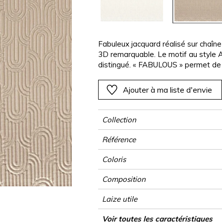
Rose
Rose
Rose
Rose
Végétal
Végétal
Rouge
Rouge
Rouge
Rouge
as
Vert
Vert
Vert
Vert
Fabuleux jacquard réalisé sur chaî
3D remarquable. Le motif au style A
Violet
Violet
Violet
Violet
distingué. « FABULOUS » permet de 
chaleureux, ainsi que des sièges au 
Ajouter à ma liste d'envie
Collection
Référence
Coloris
Composition
Laize utile
Raccord
Test Martindale
Usage
Sens
Poids g/m²
Performance Accoustique
Usage
Entretien
Pays d'origine
Rapport Horizontal
Rapport Vertical
Caractéristiques Outdoor
Conseils de confection
Voir toutes les caractéristiques
Siège à usag