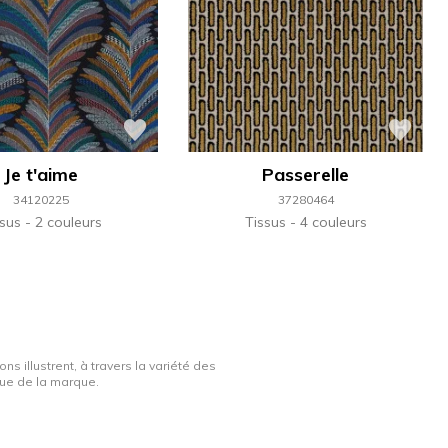
Je t'aime
Passerelle
34120225
37280464
ssus
2 couleurs
Tissus
4 couleurs
ns illustrent, à travers la variété des
ique de la marque.