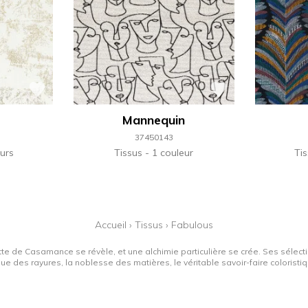
Mannequin
37450143
urs
Tissus
1 couleur
Ti
Accueil
›
Tissus
›
Fabulous
tte de Casamance se révèle, et une alchimie particulière se crée. Ses sélectio
que des rayures, la noblesse des matières, le véritable savoir-faire colorist