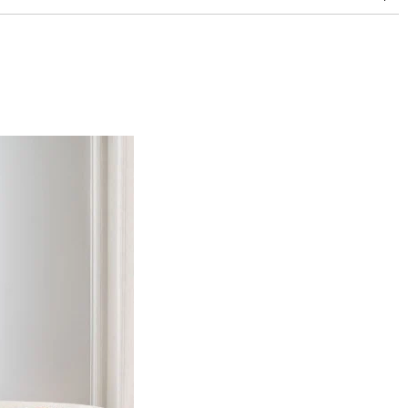
à 30,000 doubles rubs (Wyzenbeek)
conseillé