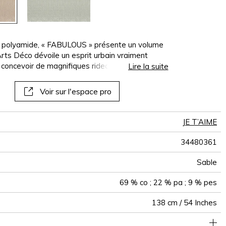
panoramiques
papiers peints
muraux
ne polyamide, « FABULOUS » présente un volume
rts Déco dévoile un esprit urbain vraiment
concevoir de magnifiques rideaux, très
Lire la suite
caractère raffiné.
Voir sur l'espace pro
JE T’AIME
34480361
Sable
69 % co ; 22 % pa ; 9 % pes
138 cm / 54 Inches
e classique : 20.000 à 40.000 cycles (Martindale) et/ou 15,000
Pour le siège surfiler et utiliser un tape/rideau cassant au sol
12 cm / 5 Inches
12 cm / 5 Inches
Raccord droit
aw - 0.15
De large
30000
Inde
380