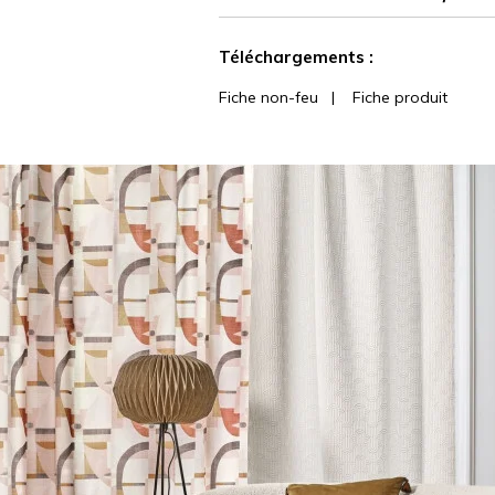
martindale
Voir moins de caractéristiques
Téléchargements :
Fiche non-feu
|
Fiche produit