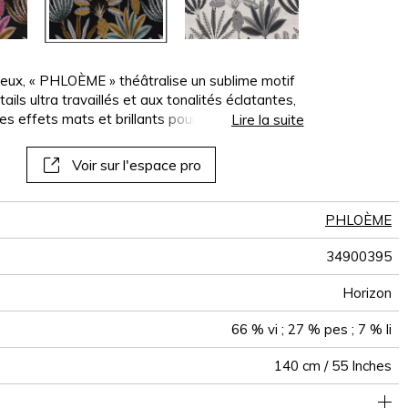
panoramiques
papiers peints
muraux
yeux, « PHLOÈME » théâtralise un sublime motif
ls ultra travaillés et aux tonalités éclatantes,
les effets mats et brillants pour rayonner de
Lire la suite
Voir sur l'espace pro
PHLOÈME
34900395
Horizon
66 % vi ; 27 % pes ; 7 % li
140 cm / 55 Inches
70 cm / 28 Inches
80 cm / 31 Inches
Raccord droit
De large
<5%
Inde
285