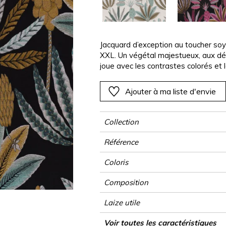
Rose
Rose
Rose
Rose
Végétal
Végétal
Rouge
Rouge
Rouge
Rouge
as
Vert
Vert
Vert
Vert
Jacquard d’exception au toucher so
XXL. Un végétal majestueux, aux détai
Violet
Violet
Violet
Violet
joue avec les contrastes colorés et 
beauté.
Ajouter à ma liste d'envie
Collection
Référence
Coloris
Composition
Laize utile
Rétrécissement
Raccord
Sens
Poids g/m²
Usage
Entretien
Pays d'origine
Rapport Horizontal
Rapport Vertical
Voir toutes les caractéristiques