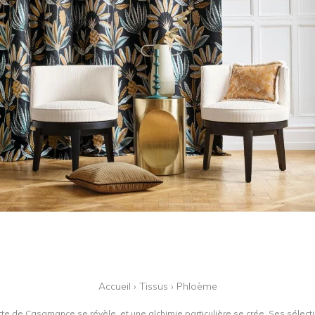
Accueil
›
Tissus
›
Phloème
tte de Casamance se révèle, et une alchimie particulière se crée. Ses sélectio