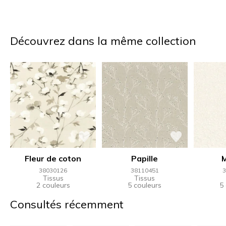
Découvrez dans la même collection
Fleur de coton
Papille
38030126
38110451
3
Tissus
Tissus
2 couleurs
5 couleurs
5
Consultés récemment