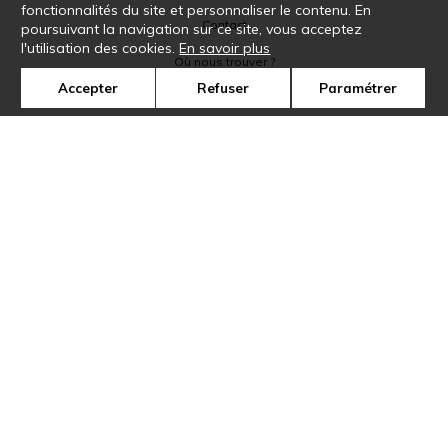
fonctionnalités du site et personnaliser le contenu. En
Contact
poursuivant la navigation sur ce site, vous acceptez
l'utilisation des cookies.
En savoir plus
Où nous trouver ?
Accepter
Refuser
Paramétrer
Glossaire
Symbole
Presse
Cookies
Rejoignez-nous !
©Casamance2019
Confidentialité
Mentions légales