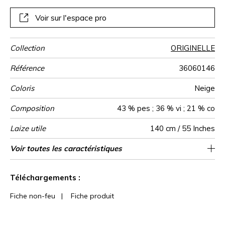
Voir sur l'espace pro
Collection
ORIGINELLE
Référence
36060146
Coloris
Neige
Composition
43 % pes ; 36 % vi ; 21 % co
Laize utile
140 cm / 55 Inches
Rétrécissement
Raccord
Test
Usage
Wyzenbeek
Sens
Poids g/m²
Performance
Usage
Entretien
Pays d'origine
Rapport
Rapport
Voir toutes les caractéristiques
Siège à usage classique : 20.000 à 40.000
11 cm / 4 Inches
9 cm / 4 Inches
Raccord droit
aw - 0.15
De large
30000
40000
<4%
Inde
600
Martindale
martindale
Accoustique
Horizontal
Vertical
cycles (Martindale) et/ou 15,000 à 30,000
Voir moins de caractéristiques
doubles rubs (Wyzenbeek)
Téléchargements :
Fiche non-feu
|
Fiche produit