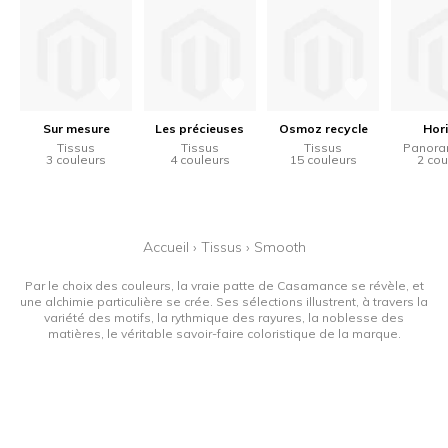
Sur mesure
Les précieuses
Osmoz recycle
Hor
Tissus
Tissus
Tissus
Panora
3 couleurs
4 couleurs
15 couleurs
2 cou
Accueil
›
Tissus
›
Smooth
Par le choix des couleurs, la vraie patte de Casamance se révèle, et
une alchimie particulière se crée. Ses sélections illustrent, à travers la
variété des motifs, la rythmique des rayures, la noblesse des
matières, le véritable savoir-faire coloristique de la marque.