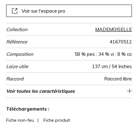
Voir sur l'espace pro
Collection
MADEMOISELLE
Référence
41670512
Composition
58 % pes ; 34 % vi ; 8 % co
Laize utile
137 cm / 54 Inches
Raccord
Raccord libre
Test
Usage
Wyzenbeek
Sens
Poids g/m²
Usage
Entretien
Pays d'origine
Voir toutes les caractéristiques
Siège à usage intensif : >40,000 cycles
De large
50000
50000
Inde
600
Martindale
martindale
(Martindale) et/ou >30,000 doubles rubs
Voir moins de caractéristiques
(Wyzenbeek)
Téléchargements :
Fiche non-feu
|
Fiche produit