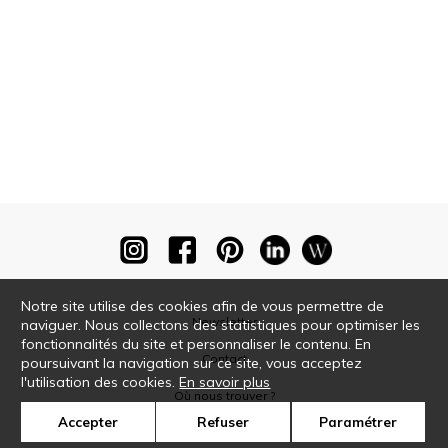
Notre site utilise des cookies afin de vous permettre de
Newsletter
naviguer. Nous collectons des statistiques pour optimiser les
fonctionnalités du site et personnaliser le contenu. En
Contact
poursuivant la navigation sur ce site, vous acceptez
l'utilisation des cookies.
En savoir plus
Où nous trouver ?
Accepter
Refuser
Paramétrer
Glossaire