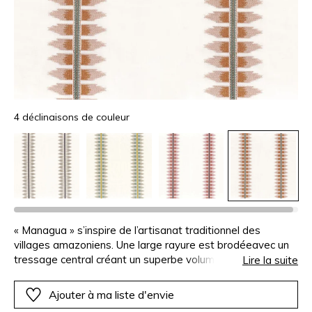
4 déclinaisons de couleur
« Managua » s’inspire de l’artisanat traditionnel des
villages amazoniens. Une large rayure est brodéeavec un
tressage central créant un superbe volume, elle est
Lire la suite
encadrée de motifs « kilim » d’esprit indien,aux couleurs
vitaminées joliment mises en valeur par le fond clair de la
Ajouter à ma liste d'envie
toile. Les lignes verticales seprêtent idéalement à la