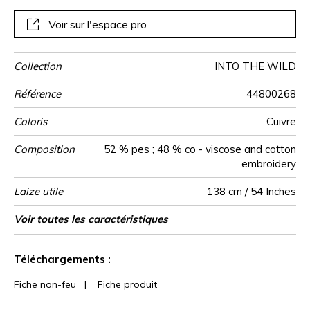
confection de stores.
Voir sur l'espace pro
Collection
INTO THE WILD
Référence
44800268
Coloris
Cuivre
Composition
52 % pes ; 48 % co - viscose and cotton
embroidery
Laize utile
138 cm / 54 Inches
Rétrécissement
Raccord
Sens
Poids g/m²
Performance
Usage
Entretien
Pays d'origine
Rapport
Rapport
Caractéristiques
Voir toutes les caractéristiques
35 cm / 14 Inches
3 cm / 1 Inches
Raccord droit
aw - 0.15
De large
<4%
Inde
315
Accoustique
Horizontal
Vertical
Outdoor
Voir moins de caractéristiques
Téléchargements :
Fiche non-feu
|
Fiche produit