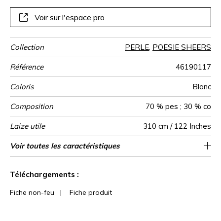
une infinie légèreté.
Voir sur l'espace pro
Collection
PERLE
,
POESIE SHEERS
Référence
46190117
Coloris
Blanc
Composition
70 % pes ; 30 % co
Laize utile
310 cm / 122 Inches
Rétrécissement
Sens
Poids g/m²
Performance
Usage
Entretien
Pays d'origine
Caractéristiques
Voir toutes les caractéristiques
aw - 0.15
De haut
<1%
Inde
100
Accoustique
Outdoor
Voir moins de caractéristiques
Téléchargements :
Fiche non-feu
|
Fiche produit