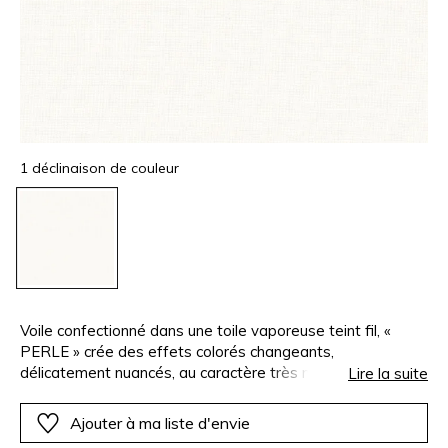
1 déclinaison de couleur
Voile confectionné dans une toile vaporeuse teint fil, «
PERLE » crée des effets colorés changeants,
délicatement nuancés, au caractère très naturel. Son
Lire la suite
apparence traduit véritablement l’esprit du lin, notamment
grâce au mélange subtil de fil flammé. Un toucher et un
Ajouter à ma liste d'envie
tombé très aérien lui confèrent une immense douceur et