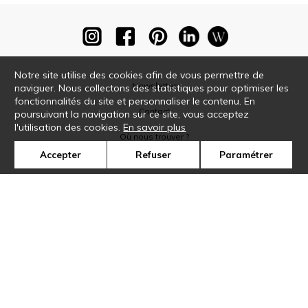
Notre site utilise des cookies afin de vous permettre de
Newsletter
naviguer. Nous collectons des statistiques pour optimiser les
fonctionnalités du site et personnaliser le contenu. En
Contact
poursuivant la navigation sur ce site, vous acceptez
l'utilisation des cookies.
En savoir plus
Où nous trouver ?
Accepter
Refuser
Paramétrer
Glossaire
Symbole
Presse
Cookies
Rejoignez-nous !