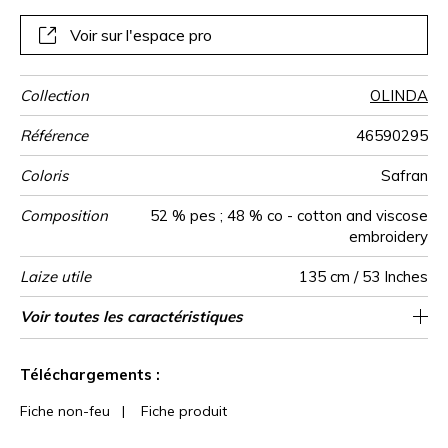
élaborent un beau volume à l’esprit authentique, et un fil
de broderie en viscose apporte sa touche de raffinement
Voir sur l'espace pro
avec un léger reflet lumineux. La toile de fond en polyester
coton se coordonne parfaitement avec notre uni Gaïa
Collection
OLINDA
Référence
46590295
Coloris
Safran
Composition
52 % pes ; 48 % co - cotton and viscose
embroidery
Laize utile
135 cm / 53 Inches
Rétrécissement
Raccord
Sens
Poids g/m²
Performance
Usage
Entretien
Pays d'origine
Rapport
Rapport
Voir toutes les caractéristiques
45 cm / 18 Inches
32 cm / 13 Inches
Raccord droit
aw - 0.15
De large
<3%
Inde
355
Accoustique
Horizontal
Vertical
Voir moins de caractéristiques
Téléchargements :
Fiche non-feu
|
Fiche produit