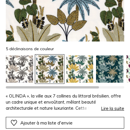
5 déclinaisons de couleur
« OLINDA », la ville aux 7 collines du littoral brésilien, offre
un cadre unique et envoûtant, mêlant beauté
architecturale et nature luxuriante. Cette très jolie création
Lire la suite
s’en inspire, brodant une végétation rafraîchissante, douce
et sophistiquée : palmiers, arbres du voyageur, et autres
Ajouter à ma liste d'envie
plantes tropicales. 2 qualités de fil de coton épais