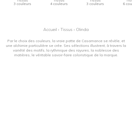
Tissus
Tissus
Tissus
Tis
3 couleurs
4 couleurs
3 couleurs
6 cou
Accueil
›
Tissus
›
Olinda
Par le choix des couleurs, la vraie patte de Casamance se révèle, et
une alchimie particulière se crée. Ses sélections illustrent, à travers la
variété des motifs, la rythmique des rayures, la noblesse des
matières, le véritable savoir-faire coloristique de la marque.