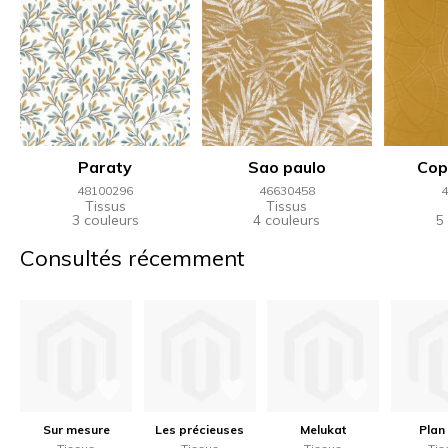
Paraty
Sao paulo
Cop
48100296
46630458
4
Tissus
Tissus
3 couleurs
4 couleurs
5
Consultés récemment
Sur mesure
Les précieuses
Melukat
Plan 