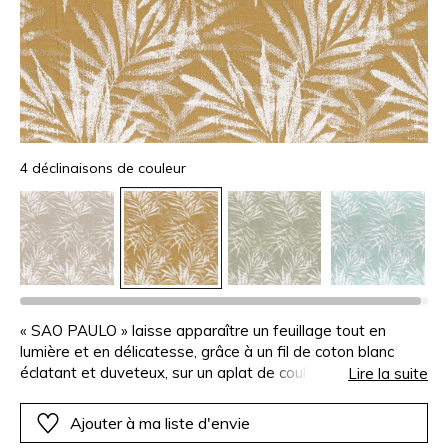
4 déclinaisons de couleur
« SAO PAULO » laisse apparaître un feuillage tout en
lumière et en délicatesse, grâce à un fil de coton blanc
éclatant et duveteux, sur un aplat de couleur : lin, céladon,
Lire la suite
vert de gris ou ocre. Ce très joli jacquard de coton et de
polyester habille la maison avec beaucoup de chic, de
Ajouter à ma liste d'envie
subtilité et de poésie.