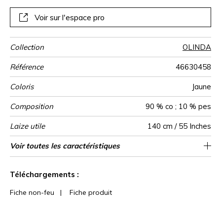
Voir sur l'espace pro
Collection
OLINDA
Référence
46630458
Coloris
Jaune
Composition
90 % co ; 10 % pes
Laize utile
140 cm / 55 Inches
Rétrécissement
Raccord
Sens
Poids g/m²
Usage
Entretien
Pays d'origine
Rapport
Rapport
Voir toutes les caractéristiques
28 cm / 11 Inches
56 cm / 22 Inches
Raccord droit
De large
Turquie
<1%
270
Horizontal
Vertical
Voir moins de caractéristiques
Téléchargements :
Fiche non-feu
|
Fiche produit