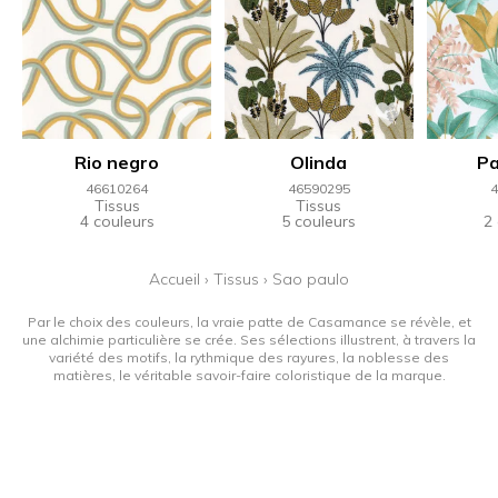
Rio negro
Olinda
Pa
46610264
46590295
4
Tissus
Tissus
4 couleurs
5 couleurs
2
Accueil
›
Tissus
›
Sao paulo
Par le choix des couleurs, la vraie patte de Casamance se révèle, et
une alchimie particulière se crée. Ses sélections illustrent, à travers la
variété des motifs, la rythmique des rayures, la noblesse des
matières, le véritable savoir-faire coloristique de la marque.