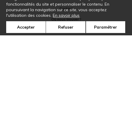
fonctionnalités du site et personnaliser le contenu. En
Contact
poursuivant la navigation sur ce site, vous acceptez
l'utilisation des cookies.
En savoir plus
Où nous trouver ?
Accepter
Refuser
Paramétrer
Glossaire
Symbole
Presse
Cookies
Rejoignez-nous !
©Casamance2019
Confidentialité
Mentions légales