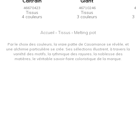
Caltrain
Giant
46670423
46710246
4
Tissus
Tissus
4 couleurs
3 couleurs
3
Accueil
›
Tissus
›
Melting pot
Par le choix des couleurs, la vraie patte de Casamance se révèle, et
une alchimie particulière se crée. Ses sélections illustrent, à travers la
variété des motifs, la rythmique des rayures, la noblesse des
matières, le véritable savoir-faire coloristique de la marque.