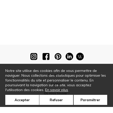
Notre site utilise des cookies afin de vous permettre de
Newsletter
naviguer. Nous collectons des statistiques pour optimiser les
fonctionnalités du site et personnaliser le contenu. En
Contact
poursuivant la navigation sur ce site, vous acceptez
l'utilisation des cookies.
En savoir plus
Où nous trouver ?
Accepter
Refuser
Paramétrer
Glossaire
Symbole