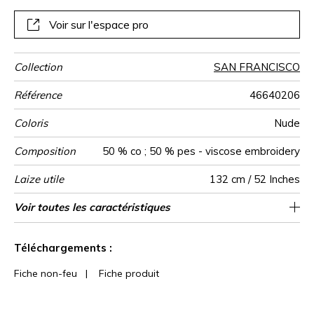
Voir sur l'espace pro
Collection
SAN FRANCISCO
Référence
46640206
Coloris
Nude
Composition
50 % co ; 50 % pes - viscose embroidery
Laize utile
132 cm / 52 Inches
Rétrécissement
Raccord
Sens
Poids g/m²
Performance
Usage
Entretien
Pays d'origine
Rapport
Rapport
Caractéristiques
Voir toutes les caractéristiques
66 cm / 26 Inches
31 cm / 12 Inches
Raccord droit
aw - 0.15
De large
<3%
Inde
385
Accoustique
Horizontal
Vertical
Outdoor
Voir moins de caractéristiques
Téléchargements :
Fiche non-feu
|
Fiche produit