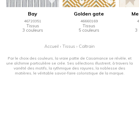
Bay
Golden gate
Me
46720351
46660169
4
Tissus
Tissus
3 couleurs
5 couleurs
3
Accueil
›
Tissus
›
Caltrain
Par le choix des couleurs, la vraie patte de Casamance se révèle, et
une alchimie particulière se crée. Ses sélections illustrent, à travers la
variété des motifs, la rythmique des rayures, la noblesse des
matières, le véritable savoir-faire coloristique de la marque.