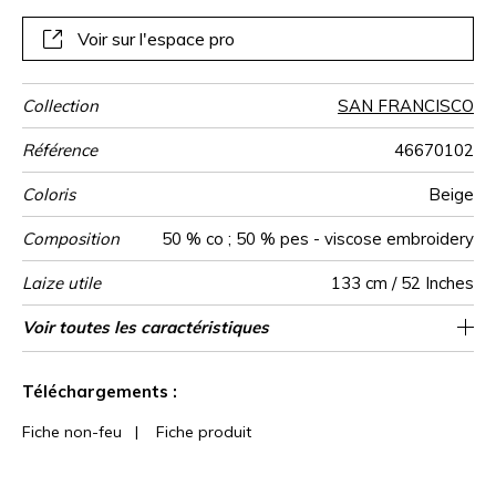
stores bateaux.
Voir sur l'espace pro
Collection
SAN FRANCISCO
Référence
46670102
Coloris
Beige
Composition
50 % co ; 50 % pes - viscose embroidery
Laize utile
133 cm / 52 Inches
Rétrécissement
Raccord
Sens
Poids g/m²
Usage
Entretien
Pays d'origine
Rapport
Rapport
Voir toutes les caractéristiques
19 cm / 7 Inches
16 cm / 6 Inches
Raccord droit
De large
<3%
Inde
420
Horizontal
Vertical
Voir moins de caractéristiques
Téléchargements :
Fiche non-feu
|
Fiche produit