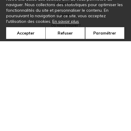
Newsletter
naviguer. Nous collectons des statistiques pour optimiser les
fonctionnalités du site et personnaliser le contenu. En
Contact
poursuivant la navigation sur ce site, vous acceptez
l'utilisation des cookies.
En savoir plus
Où nous trouver ?
Accepter
Refuser
Paramétrer
Glossaire
Symbole
Presse
Cookies
Rejoignez-nous !
©Casamance2019
Confidentialité
Mentions légales