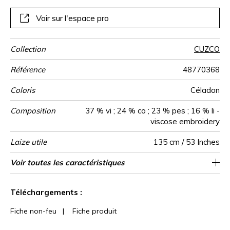
bateaux.
Voir sur l'espace pro
Collection
CUZCO
Référence
48770368
Coloris
Céladon
Composition
37 % vi ; 24 % co ; 23 % pes ; 16 % li -
viscose embroidery
Laize utile
135 cm / 53 Inches
Rétrécissement
Raccord
Sens
Poids g/m²
Performance
Usage
Entretien
Pays d'origine
Rapport
Voir toutes les caractéristiques
15 cm / 6 Inches
Raccord droit
aw - 0.15
De large
<2%
Inde
350
Accoustique
Horizontal
Voir moins de caractéristiques
Téléchargements :
Fiche non-feu
|
Fiche produit