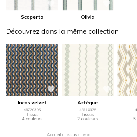
Scoperta
Olivia
Découvrez dans la même collection
Incas velvet
Aztèque
48720395
48710375
4
Tissus
Tissus
4 couleurs
2 couleurs
5
Accueil
›
Tissus
›
Lima