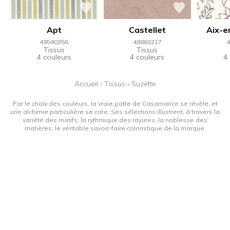
Apt
Castellet
Aix-e
49540356
48860217
4
Tissus
Tissus
4 couleurs
4 couleurs
4
Accueil
›
Tissus
›
Suzette
Par le choix des couleurs, la vraie patte de Casamance se révèle, et
une alchimie particulière se crée. Ses sélections illustrent, à travers la
variété des motifs, la rythmique des rayures, la noblesse des
matières, le véritable savoir-faire coloristique de la marque.