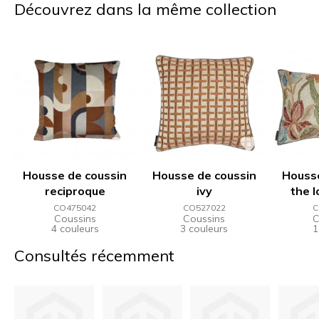
Découvrez dans la même collection
Housse de coussin
Housse de coussin
Housse
reciproque
ivy
the 
CO475042
CO527022
C
Coussins
Coussins
C
4 couleurs
3 couleurs
1
Consultés récemment