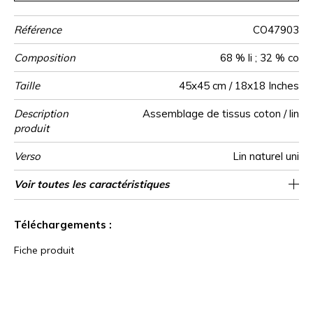
Référence
CO47903
Composition
68 % li ; 32 % co
Taille
45x45 cm / 18x18 Inches
Description
Assemblage de tissus coton / lin
produit
Verso
Lin naturel uni
Finition
Fermeture
Entretien
Pays d'origine
Voir toutes les caractéristiques
Zippee invisible
Point cavalier
Tunisie
Voir moins de caractéristiques
Téléchargements :
Fiche produit