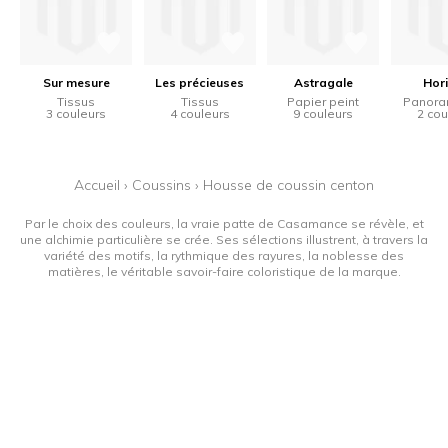
Sur mesure
Les précieuses
Astragale
Hor
Tissus
Tissus
Papier peint
Panora
3 couleurs
4 couleurs
9 couleurs
2 cou
Accueil
›
Coussins
›
Housse de coussin centon
Par le choix des couleurs, la vraie patte de Casamance se révèle, et
une alchimie particulière se crée. Ses sélections illustrent, à travers la
variété des motifs, la rythmique des rayures, la noblesse des
matières, le véritable savoir-faire coloristique de la marque.