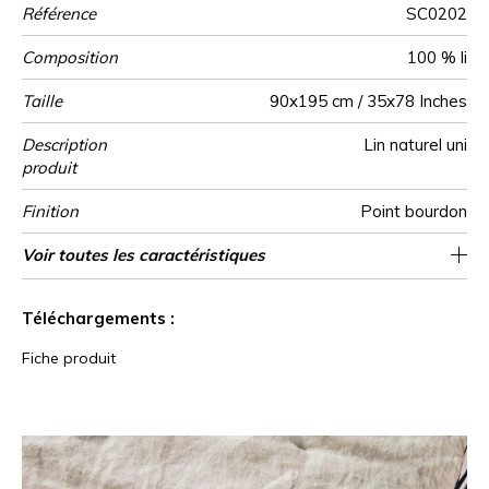
Référence
SC0202
Composition
100 % li
Taille
90x195 cm / 35x78 Inches
Description
Lin naturel uni
produit
Finition
Point bourdon
Entretien
Pays d'origine
Garnissage
Voir toutes les caractéristiques
100 % pes - 250g/m²
Tunisie
Voir moins de caractéristiques
Téléchargements :
Fiche produit