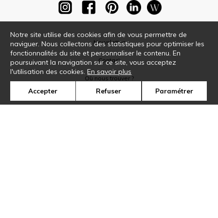
Notre site utilise des cookies afin de vous permettre de
Newsletter
naviguer. Nous collectons des statistiques pour optimiser les
fonctionnalités du site et personnaliser le contenu. En
Contact
poursuivant la navigation sur ce site, vous acceptez
l'utilisation des cookies.
En savoir plus
Où nous trouver ?
Accepter
Refuser
Paramétrer
Glossaire
Symbole
Presse
Cookies
Rejoignez-nous !