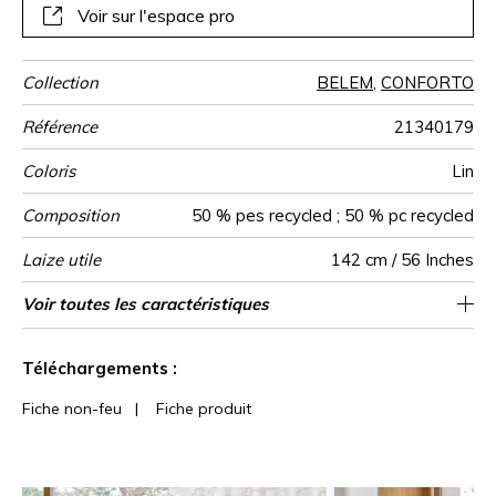
Voir sur l'espace pro
Collection
BELEM
,
CONFORTO
Référence
21340179
Coloris
Lin
Composition
50 % pes recycled ; 50 % pc recycled
Laize utile
142 cm / 56 Inches
Rétrécissement
Raccord
Test
Usage
Wyzenbeek
Sens
Poids g/m²
Performance
Usage
Entretien
Pays d'origine
Rapport
Rapport
Caractéristiques
Voir toutes les caractéristiques
Siège à usage intensif : >40,000 cycles
18 cm / 7 Inches
18 cm / 7 Inches
Raccord droit
aw - 0.15
De large
Turquie
50000
45000
<2%
410
Martindale
martindale
Accoustique
Horizontal
Vertical
Outdoor
(Martindale) et/ou >30,000 doubles rubs
Voir moins de caractéristiques
(Wyzenbeek)
Téléchargements :
Fiche non-feu
|
Fiche produit