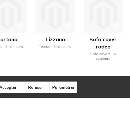
artana
Tizzano
Sofa cover
rodeo
us
3 couleurs
Tissus
6 couleurs
Sofa covers
6
couleurs
Accepter
Refuser
Paramétrer
ns illustrent, à travers la variété des
ique de la marque.