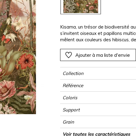
Rose
Rose
Rose
Rose
Végétal
Végétal
Rouge
Rouge
Rouge
Rouge
as
Vert
Vert
Vert
Vert
Kisama, un trésor de biodiversité au
s’invitent oiseaux et papillons multic
Violet
Violet
Violet
Violet
mêlent aux couleurs des hibiscus, de
l’aspect paille.
Ajouter à ma liste d'envie
Collection
Référence
Coloris
Support
Grain
Largeur d'un Lé
Hauteur
Largeur Totale
Raccord
Nombre de lés
Poids g/m²
Entretien
Pose colle
Dépose
Norme COV
ASTME84
Norme euroclass
Pays d'origine
Voir toutes les caractéristiques