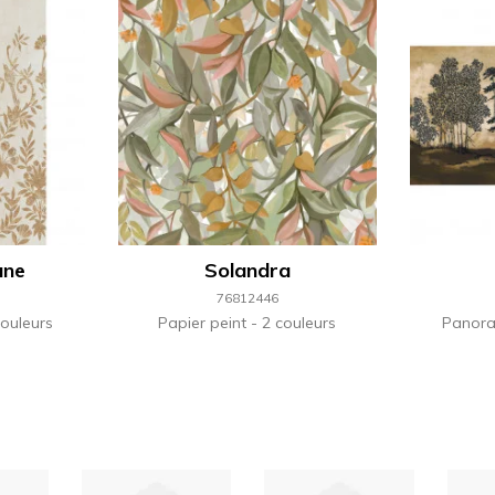
ane
Solandra
76812446
ouleurs
Papier peint
2 couleurs
Panor