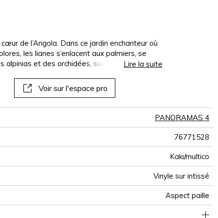
panoramiques
papiers peints
muraux
 cœur de l’Angola. Dans ce jardin enchanteur où
olores, les lianes s’enlacent aux palmiers, se
s alpinias et des orchidées, sur une base à
Lire la suite
Voir sur l'espace pro
PANORAMAS 4
76771528
Kaki/multico
Vinyle sur intissé
Aspect paille
300 cm / 118 inches
68 cm / 27 inches
Encollage du mur
Arrachage à sec
Raccord droit
Lessivable
B s2 d0
Class A
272 cm
Italie
400
A+
4