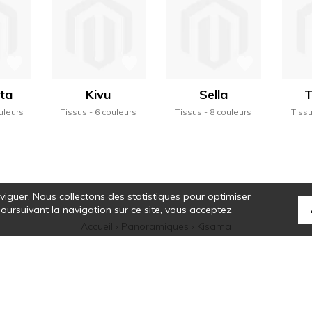
ita
Kivu
Sella
T
uleurs
Tissus
6 couleurs
Tissus
8 couleurs
Tiss
aviguer. Nous collectons des statistiques pour optimiser
 poursuivant la navigation sur ce site, vous acceptez
Accueil
›
Panoramiques
›
Kisama
tte de Casamance se révèle, et une alchimie particulière se crée. Ses sélectio
que des rayures, la noblesse des matières, le véritable savoir-faire colorist