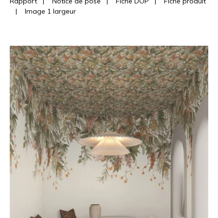
Rapport
|
Notice de pose
|
Fiche DOP
|
Fiche produit
|
Image 1 largeur