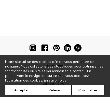
Notre site utilise des cookies afin de vous permettre de
Newsletter
naviguer. Nous collectons des statistiques pour optimiser les
fonctionnalités du site et personnaliser le contenu. En
Contact
poursuivant la navigation sur ce site, vous acceptez
l'utilisation des cookies.
En savoir plus
Où nous trouver ?
Accepter
Refuser
Paramétrer
Glossaire
Symbole