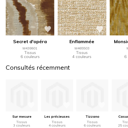
Secret d'opéra
Enflammée
Monsi
M438601
M465503
Tissus
Tissus
6 couleurs
4 couleurs
6
Consultés récemment
Sur mesure
Les précieuses
Tizzano
Casua
Tissus
Tissus
Tissus
Tis
3 couleurs
4 couleurs
6 couleurs
25 co