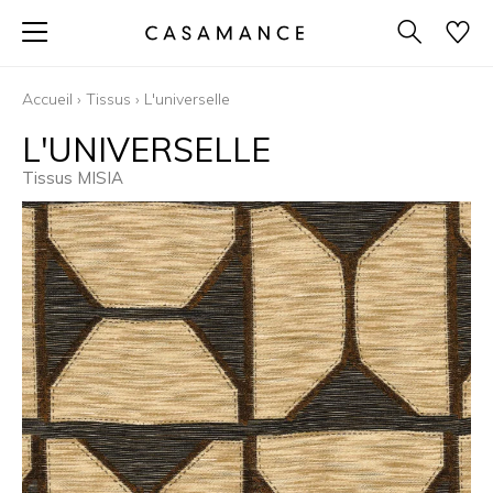
Accueil
›
Tissus
›
L'universelle
L'UNIVERSELLE
Tissus MISIA