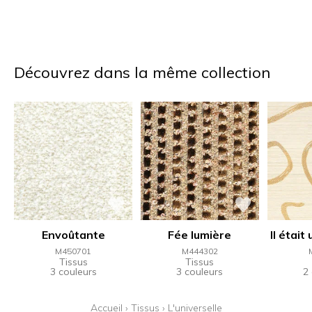
Découvrez dans la même collection
Envoûtante
Fée lumière
Il était
M450701
M444302
Tissus
Tissus
3 couleurs
3 couleurs
2
Accueil
›
Tissus
›
L'universelle