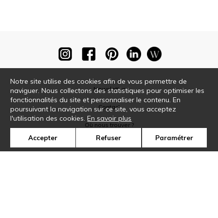
Notre site utilise des cookies afin de vous permettre de
Newsletter
naviguer. Nous collectons des statistiques pour optimiser les
fonctionnalités du site et personnaliser le contenu. En
Contact
poursuivant la navigation sur ce site, vous acceptez
l'utilisation des cookies.
En savoir plus
Où nous trouver ?
Accepter
Refuser
Paramétrer
Glossaire
Symbole
Presse
Cookies
Rejoignez-nous !