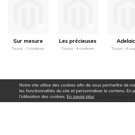
Sur mesure
Les précieuses
Adelai
Tissus
3 couleurs
Tissus
4 couleurs
Tissus
6 co
Notre site utilise des cookies afin de vous permettre de n
les fonctionnalités du site et personnaliser le contenu. En
l'utilisation des cookies.
En savoir plus
Par le choix des couleurs, la vraie pa
motifs, la rythmi