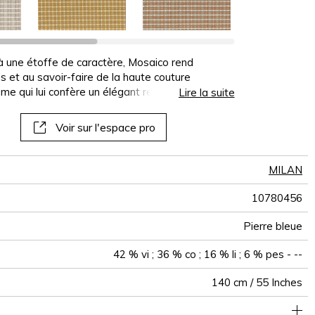
panoramiques
papiers peints
muraux
à une étoffe de caractère, Mosaico rend
t au savoir-faire de la haute couture
rame qui lui confère un élégant relief et un effet
Lire la suite
un quadrillage issu du jeu subtil de lignes
estiné à la confection de sièges.
Voir sur l'espace pro
MILAN
10780456
Pierre bleue
42 % vi ; 36 % co ; 16 % li ; 6 % pes - --
140 cm / 55 Inches
e à usage intensif : >40,000 cycles (Martindale) et/ou >30,000
1 cm / 0 Inches
2 cm / 1 Inches
Raccord droit
aw - 0.15
100000
40000
Italie
544