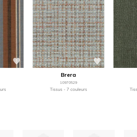
Brera
10970529
urs
Tissus
7 couleurs
Tis