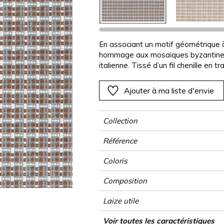
Rose
Rose
Rose
Rose
Végétal
Végétal
Rouge
Rouge
Rouge
Rouge
as
Vert
Vert
Vert
Vert
En associant un motif géométrique 
hommage aux mosaïques byzantines e
Violet
Violet
Violet
Violet
italienne. Tissé d’un fil chenille en t
tweed, Mosaico révèle en six teintes 
répétées. Fabriqué en Italie, il est d
Ajouter à ma liste d'envie
Collection
Référence
Coloris
Composition
Laize utile
Raccord
Test Martindale
Usage martindale
Wyzenbeek
Poids g/m²
Performance Accoustique
Usage
Entretien
Pays d'origine
Rapport Horizontal
Rapport Vertical
Caractéristiques Outdoor
Voir toutes les caractéristiques
Sièg