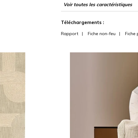
Raccord
Poids g/m²
Performance Accoustique
Usage
Entretien
Pays d'origine
Rapport Horizontal
Rapport Vertical
Caractéristiques Outdoor
Voir toutes les caractéristiques
Voir moins de caractéristiques
Téléchargements :
Rapport
|
Fiche non-feu
|
Fiche 