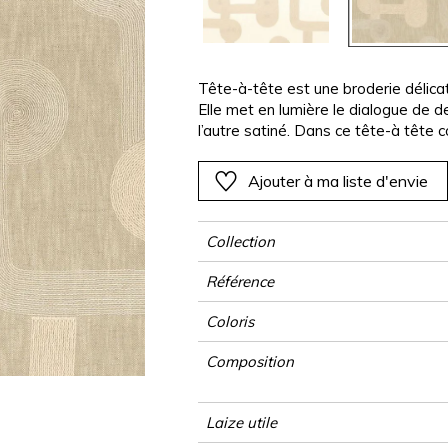
Noir
Noir
Noir
Noir
Uni
Rayures
Ornement
e
e
e
Orange
Orange
Orange
Orange
Végétal
Unis
Rayure
Tête-à-tête est une broderie délicate
Rose
Rose
Rose
Rose
Végétal
Végétal
Elle met en lumière le dialogue de deu
Rouge
Rouge
Rouge
Rouge
l’autre satiné. Dans ce tête-à tête c
subtil éclat nacré. Proposée en deux 
as
Vert
Vert
Vert
Vert
texture.
Ajouter à ma liste d'envie
Violet
Violet
Violet
Violet
Collection
Référence
Coloris
Composition
Laize utile