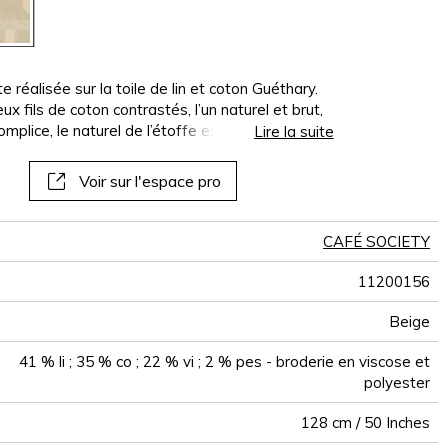
al
Voir tous les revêtements
Voir tous les sofa covers
Voir tous les coussins
Voir tous les tissus
Voir tous plaids
Voir tous les
Voir tous les
panoramiques
papiers peints
muraux
 réalisée sur la toile de lin et coton Guéthary.
x fils de coton contrastés, l’un naturel et brut,
omplice, le naturel de l’étoffe est sublimé d’un
Lire la suite
coloris, l’étoffe révèle de précieux jeux de
Voir sur l'espace pro
CAFÉ SOCIETY
11200156
Beige
41 % li ; 35 % co ; 22 % vi ; 2 % pes - broderie en viscose et
polyester
128 cm / 50 Inches