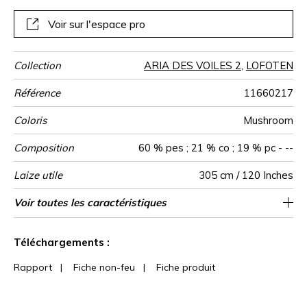
généreux en fait un tissu idéal pour créer des ambiances
douces et chaleureuses. Décliné en 4 coloris naturels, il se
Voir sur l'espace pro
distingue notamment par le moka, une teinte profonde et
actuelle qui renouvelle la palette des neutres
Collection
ARIA DES VOILES 2
,
LOFOTEN
Référence
11660217
Coloris
Mushroom
Composition
60 % pes ; 21 % co ; 19 % pc - --
Laize utile
305 cm / 120 Inches
Rétrécissement
Raccord
Sens
Poids g/m²
Usage
Entretien
Pays d'origine
Rapport
Rapport
Voir toutes les caractéristiques
9 cm / 4 Inches
1 cm / 0 Inches
Raccord libre
De haut
Turquie
<1%
160
Horizontal
Vertical
Voir moins de caractéristiques
Téléchargements :
Rapport
|
Fiche non-feu
|
Fiche produit