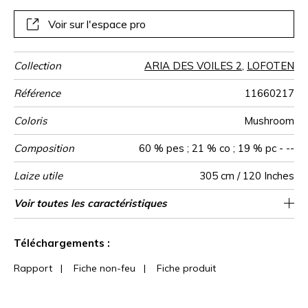
généreux en fait un tissu idéal pour créer des ambiances
douces et chaleureuses. Décliné en 4 coloris naturels, il se
Voir sur l'espace pro
distingue notamment par le moka, une teinte profonde et
actuelle qui renouvelle la palette des neutres
Collection
ARIA DES VOILES 2
,
LOFOTEN
Référence
11660217
Coloris
Mushroom
Composition
60 % pes ; 21 % co ; 19 % pc - --
Laize utile
305 cm / 120 Inches
Rétrécissement
Raccord
Sens
Poids g/m²
Usage
Entretien
Pays d'origine
Rapport
Rapport
Voir toutes les caractéristiques
9 cm / 4 Inches
1 cm / 0 Inches
Raccord libre
De haut
Turquie
<1%
160
Horizontal
Vertical
Voir moins de caractéristiques
Téléchargements :
Rapport
|
Fiche non-feu
|
Fiche produit