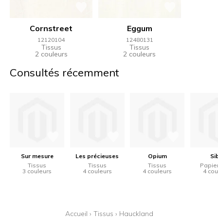
Cornstreet
Eggum
12120104
12480131
Tissus
Tissus
2 couleurs
2 couleurs
Consultés récemment
Sur mesure
Les précieuses
Opium
Si
Tissus
Tissus
Tissus
Papier
3 couleurs
4 couleurs
4 couleurs
4 cou
Accueil
›
Tissus
›
Hauckland