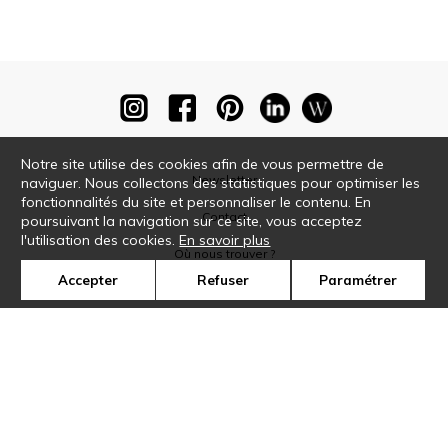
Notre site utilise des cookies afin de vous permettre de
Newsletter
naviguer. Nous collectons des statistiques pour optimiser les
fonctionnalités du site et personnaliser le contenu. En
Contact
poursuivant la navigation sur ce site, vous acceptez
l'utilisation des cookies.
En savoir plus
Où nous trouver ?
Accepter
Refuser
Paramétrer
Glossaire
Symbole
Presse
Cookies
Rejoignez-nous !