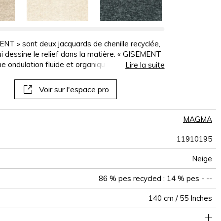
panoramiques
papiers peints
muraux
T » sont deux jacquards de chenille recyclée,
qui dessine le relief dans la matière. « GISEMENT
 ondulation fluide et organique. Il est décliné
Lire la suite
our des assises apaisantes et sensorielles. «
exture irrégulière qui rappelle l’érosion de la
Voir sur l'espace pro
naturels et quelques teintes profondes
MAGMA
11910195
Neige
86 % pes recycled ; 14 % pes - --
140 cm / 55 Inches
e à usage intensif : >40,000 cycles (Martindale) et/ou >30,000
35 cm / 14 Inches
32 cm / 13 Inches
Raccord droit
Anti-tâche
aw - 0.15
De large
40000
40000
<2%
Inde
650