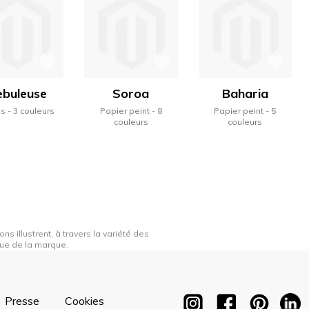
ebuleuse
Soroa
Baharia
us
3 couleurs
Papier peint
8
Papier peint
5
couleurs
couleurs
ns illustrent, à travers la variété des
ique de la marque.
Presse
Cookies