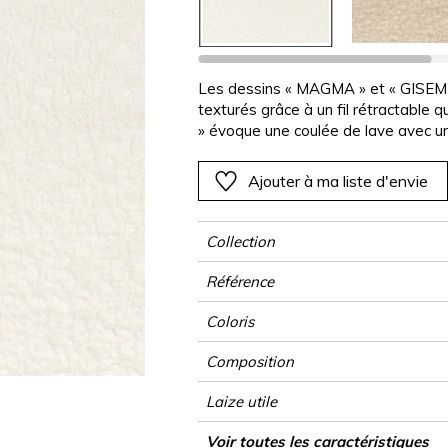
Rose
Rose
Rose
Rose
Végétal
Végétal
Rouge
Rouge
Rouge
Rouge
as
Vert
Vert
Vert
Vert
Les dessins « MAGMA » et « GISEMEN
texturés grâce à un fil rétractable 
Violet
Violet
Violet
Violet
» évoque une coulée de lave avec une
en 7 teintes douces et naturelles, p
MAGMA », plus minéral, présente une t
Ajouter à ma liste d'envie
roche, avec 10 coloris mêlant tons 
Collection
Référence
Coloris
Composition
Laize utile
Rétrécissement
Raccord
Test Martindale
Usage martindale
Wyzenbeek
Sens
Poids g/m²
Performance Accoustique
Usage
Entretien
Pays d'origine
Rapport Horizontal
Rapport Vertical
Caractéristiques Outdoor
Voir toutes les caractéristiques
Sièg