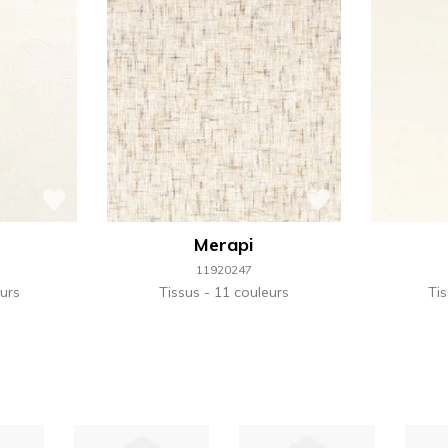
Merapi
11920247
urs
Tissus
11 couleurs
Ti