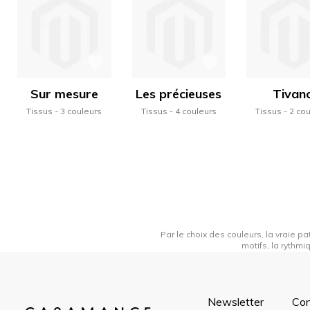
Sur mesure
Les précieuses
Tivan
Tissus
3 couleurs
Tissus
4 couleurs
Tissus
2 co
Par le choix des couleurs, la vraie pa
motifs, la rythmi
Newsletter
Con