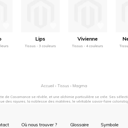
o
Lips
Vivienne
N
uleurs
Tissus
3 couleurs
Tissus
4 couleurs
Tiss
Accueil
›
Tissus
›
Magma
tte de Casamance se révèle, et une alchimie particulière se crée. Ses sélectio
que des rayures, la noblesse des matières, le véritable savoir-faire colorist
tact
Où nous trouver ?
Glossaire
Symbole