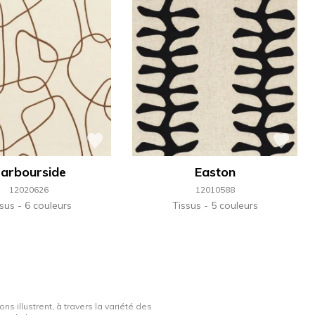
arbourside
Easton
12020626
12010588
ssus
6 couleurs
Tissus
5 couleurs
ns illustrent, à travers la variété des