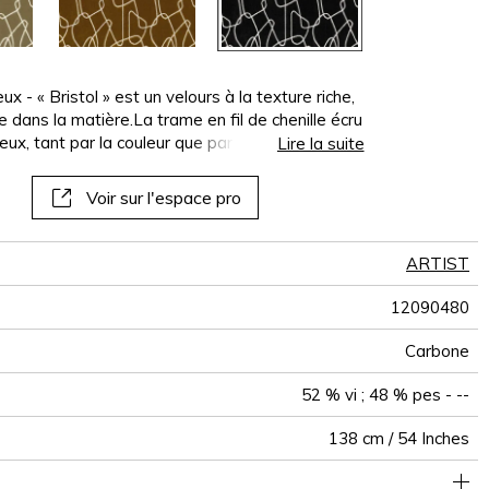
panoramiques
papiers peints
muraux
 - « Bristol » est un velours à la texture riche,
e dans la matière.La trame en fil de chenille écru
x, tant par la couleur que par la texture. Ce jeu
Lire la suite
l, presque mouvant. Avec un Martindale de 50 000
auteuils et canapés
Voir sur l'espace pro
ARTIST
12090480
Carbone
52 % vi ; 48 % pes - --
138 cm / 54 Inches
e à usage intensif : >40,000 cycles (Martindale) et/ou >30,000
35 cm / 14 Inches
30 cm / 12 Inches
Raccord droit
aw - 0.15
De large
50000
60000
Inde
780