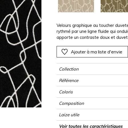
Rose
Rose
Rose
Rose
Végétal
Végétal
Rouge
Rouge
Rouge
Rouge
as
Vert
Vert
Vert
Vert
Velours graphique au toucher duveteux
rythmé par une ligne fluide qui ondul
Violet
Violet
Violet
Violet
apporte un contraste doux et duveteu
de relief crée un effet visuel subti
tours, c’est un tissu idéal pour les f
Ajouter à ma liste d'envie
Collection
Référence
Coloris
Composition
Laize utile
Raccord
Test Martindale
Usage martindale
Wyzenbeek
Sens
Poids g/m²
Performance Accoustique
Usage
Entretien
Pays d'origine
Rapport Horizontal
Rapport Vertical
Caractéristiques Outdoor
Voir toutes les caractéristiques
Sièg