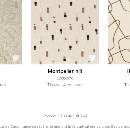
Montpelier hill
H
12050370
urs
Tissus
4 couleurs
Ti
Accueil
›
Tissus
›
Bristol
tte de Casamance se révèle, et une alchimie particulière se crée. Ses sélectio