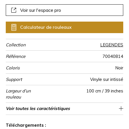
Voir sur l'espace pro
Calculateur de rouleaux
Collection
LEGENDES
Référence
70040814
Coloris
Noir
Support
Vinyle sur intissé
Largeur d’un
100 cm / 39 inches
rouleau
Longueur
Raccord
Rapport
Poids g/m²
Performance
Entretien
Pose colle
Dépose
Norme COV
ASTME84
Norme
Pays d'origine
Voir toutes les caractéristiques
Vendu au rouleau de 10.05m / 11 yards
90cm / 35 pouces
Encollage du mur
Arrachage à sec
Raccord droit
Lessivable
aw - 0.15
B s2 d0
Class A
Italie
400
A+
Vertical
Accoustique
euroclass
Voir moins de caractéristiques
Téléchargements :