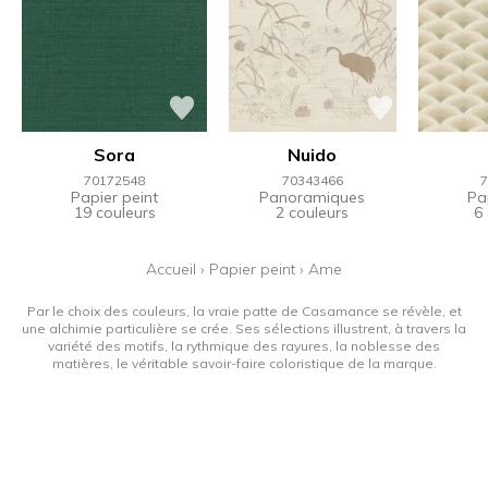
Sora
Nuido
70172548
70343466
7
Papier peint
Panoramiques
Pa
19 couleurs
2 couleurs
6
Accueil
›
Papier peint
›
Ame
Par le choix des couleurs, la vraie patte de Casamance se révèle, et
une alchimie particulière se crée. Ses sélections illustrent, à travers la
variété des motifs, la rythmique des rayures, la noblesse des
matières, le véritable savoir-faire coloristique de la marque.