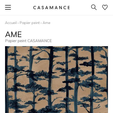
Accueil
›
Papier peint
›
Ame
AME
Papier peint CASAMANCE