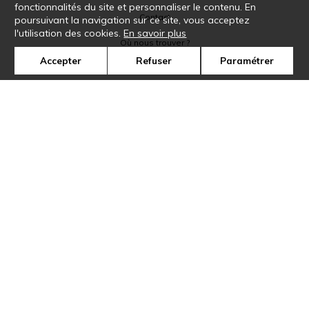
fonctionnalités du site et personnaliser le contenu. En
Contact
poursuivant la navigation sur ce site, vous acceptez
l'utilisation des cookies.
En savoir plus
Où nous trouver ?
Accepter
Refuser
Paramétrer
Glossaire
Symbole
Presse
Cookies
Rejoignez-nous !
©Casamance2019
Confidentialité
Mentions légales