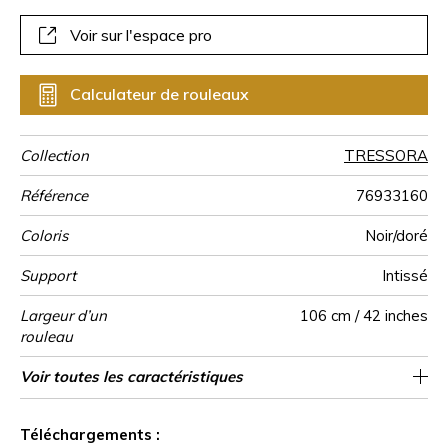
dure viennent souligner son volume.
Voir sur l'espace pro
Calculateur de rouleaux
Collection
TRESSORA
Référence
76933160
Coloris
Noir/doré
Support
Intissé
Largeur d’un
106 cm / 42 inches
rouleau
Longueur
Raccord
Rapport
Poids g/m²
Performance
Entretien
Pose colle
Dépose
Norme COV
ASTME84
Norme
Pays d'origine
Voir toutes les caractéristiques
Vendu au rouleau de 10.05m / 11 yards
64cm / 25 pouces
Encollage du mur
Arrachage à sec
Raccord droit
aw - 0.15
Belgique
Lavable
B s1 d0
Class A
135
A+
Vertical
Accoustique
euroclass
Voir moins de caractéristiques
Téléchargements :