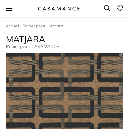
Accueil
›
Papier peint
›
Matjara
MATJARA
Papier peint CASAMANCE