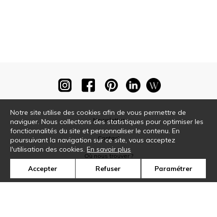
Notre site utilise des cookies afin de vous permettre de
Newsletter
naviguer. Nous collectons des statistiques pour optimiser les
fonctionnalités du site et personnaliser le contenu. En
Contact
poursuivant la navigation sur ce site, vous acceptez
l'utilisation des cookies.
En savoir plus
Où nous trouver ?
Accepter
Refuser
Paramétrer
Glossaire
Symbole
Presse