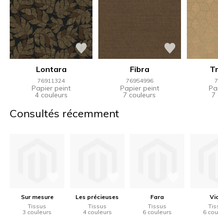
Lontara
Fibra
T
76911324
76954996
7
Papier peint
Papier peint
Pa
4 couleurs
7 couleurs
7
Consultés récemment
Sur mesure
Les précieuses
Fara
Vi
Tissus
Tissus
Tissus
Tis
3 couleurs
4 couleurs
6 couleurs
6 cou