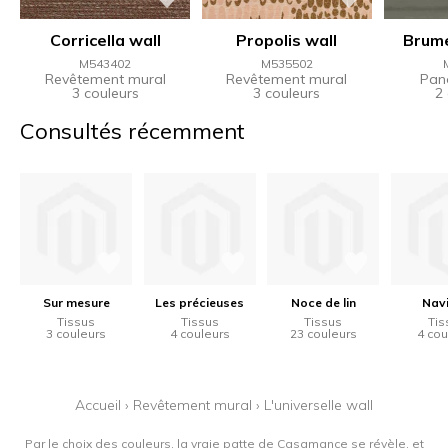
Corricella wall
Propolis wall
Brume
M543402
M535502
Revêtement mural
Revêtement mural
Pan
3 couleurs
3 couleurs
2
Consultés récemment
Sur mesure
Les précieuses
Noce de lin
Navi
Tissus
Tissus
Tissus
Tis
3 couleurs
4 couleurs
23 couleurs
4 cou
Accueil
›
Revêtement mural
›
L'universelle wall
Par le choix des couleurs, la vraie patte de Casamance se révèle, et