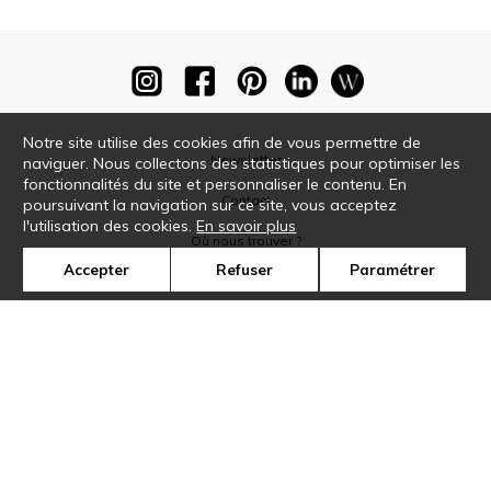
Notre site utilise des cookies afin de vous permettre de
Newsletter
naviguer. Nous collectons des statistiques pour optimiser les
fonctionnalités du site et personnaliser le contenu. En
Contact
poursuivant la navigation sur ce site, vous acceptez
l'utilisation des cookies.
En savoir plus
Où nous trouver ?
Accepter
Refuser
Paramétrer
Glossaire
Symbole
Presse
Cookies
Rejoignez-nous !