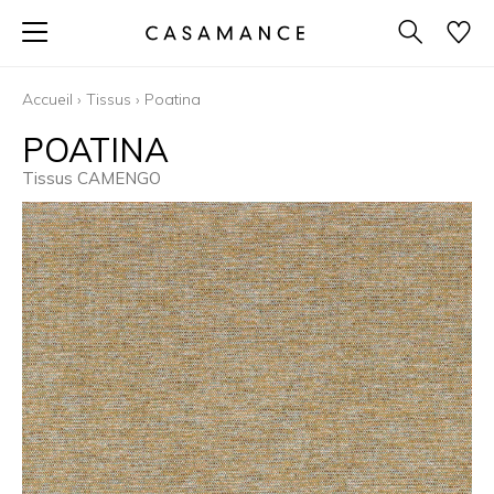
Accueil
›
Tissus
›
Poatina
POATINA
Tissus CAMENGO