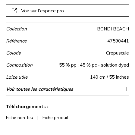
Voir sur l'espace pro
Collection
BONDI BEACH
Référence
47590441
Coloris
Crepuscule
Composition
55 % pp ; 45 % pc - solution dyed
Laize utile
140 cm / 55 Inches
Raccord
Test
Usage
Wyzenbeek
Sens
Poids g/m²
Usage
Entretien
Pays d'origine
Caractéristiques
Voir toutes les caractéristiques
Siège à usage intensif : >40,000 cycles
Séchage rapide
Raccord libre
De large
Turquie
40000
70000
700
Martindale
martindale
Outdoor
(Martindale) et/ou >30,000 doubles rubs
Imperméable à l’eau et à l’huile
Voir moins de caractéristiques
Anti-moisissure
(Wyzenbeek)
Téléchargements :
Fiche non-feu
|
Fiche produit