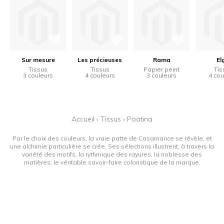
Sur mesure
Les précieuses
Rama
El
Tissus
Tissus
Papier peint
Tis
3 couleurs
4 couleurs
3 couleurs
4 cou
Accueil
›
Tissus
›
Poatina
Par le choix des couleurs, la vraie patte de Casamance se révèle, et
une alchimie particulière se crée. Ses sélections illustrent, à travers la
variété des motifs, la rythmique des rayures, la noblesse des
matières, le véritable savoir-faire coloristique de la marque.