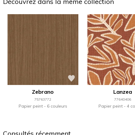
Découvrez dans la même collection
Zebrano
Lanzea
75763772
77640406
Papier peint
6 couleurs
Papier peint
4 co
Consultés récemment