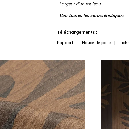
Largeur d’un rouleau
Longueur
Raccord
Rapport Vertical
Poids g/m²
Description produit
Entretien
Pose colle
Dépose
Norme COV
ASTME84
Norme euroclass
Pays d'origine
Voir toutes les caractéristiques
Voir moins de caractéristiques
Téléchargements :
Rapport
|
Notice de pose
|
Fich