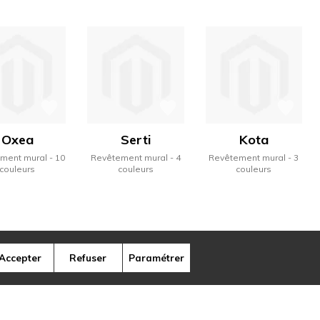
Oxea
Serti
Kota
ment mural
10
Revêtement mural
4
Revêtement mural
3
couleurs
couleurs
couleurs
Accepter
Refuser
Paramétrer
ns illustrent, à travers la variété des
ique de la marque.