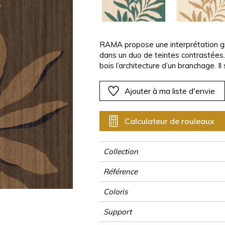
Rose
Rose
Rose
Rose
Végétal
Végétal
Rouge
Rouge
Rouge
Rouge
as
Vert
Vert
Vert
Vert
RAMA propose une interprétation gr
dans un duo de teintes contrastées.
Violet
Violet
Violet
Violet
bois l’architecture d’un branchage. I
lesquelles le feuillage se prolonge 
trois versions, dont les fonds se co
Ajouter à ma liste d'envie
Calculateur de rouleaux
Collection
Référence
Coloris
Support