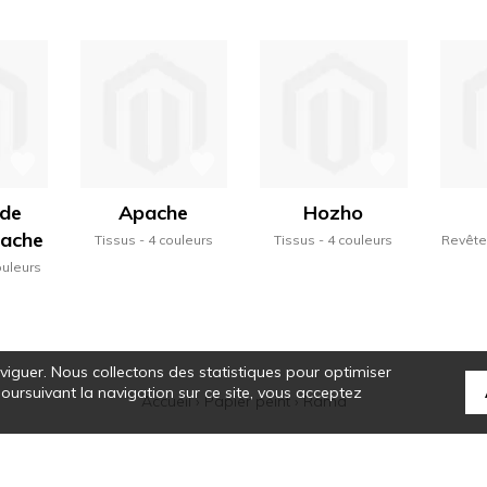
 de
Apache
Hozho
pache
Tissus
4 couleurs
Tissus
4 couleurs
Revête
ouleurs
aviguer. Nous collectons des statistiques pour optimiser
 poursuivant la navigation sur ce site, vous acceptez
Accueil
›
Papier peint
›
Rama
tte de Casamance se révèle, et une alchimie particulière se crée. Ses sélectio
que des rayures, la noblesse des matières, le véritable savoir-faire colorist