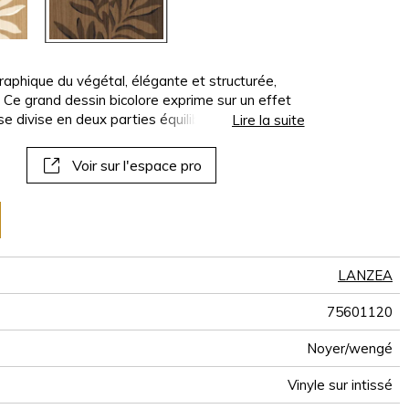
panoramiques
papiers peints
muraux
aphique du végétal, élégante et structurée,
 Ce grand dessin bicolore exprime sur un effet
l se divise en deux parties équilibrées dans
Lire la suite
dans des couleurs inversées. Il est proposé en
ordonnent aux coloris de l’uni ZEBRANO.
Voir sur l'espace pro
LANZEA
75601120
Noyer/wengé
Vinyle sur intissé