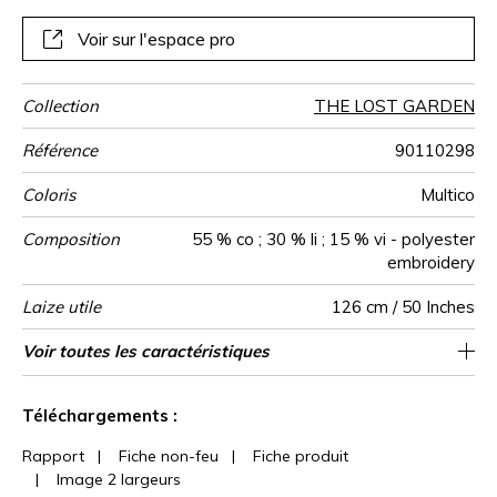
versions de teintes. Elle se prête parfaitement à la
confection de rideaux.
Voir sur l'espace pro
Collection
THE LOST GARDEN
Référence
90110298
Coloris
Multico
Composition
55 % co ; 30 % li ; 15 % vi - polyester
embroidery
Laize utile
126 cm / 50 Inches
Raccord
Sens
Poids g/m²
Performance
Usage
Entretien
Pays d'origine
Rapport
Rapport
Caractéristiques
Voir toutes les caractéristiques
63 cm / 25 Inches
78 cm / 31 Inches
Raccord droit
aw - 0.15
De large
Inde
580
Accoustique
Horizontal
Vertical
Outdoor
Voir moins de caractéristiques
Téléchargements :
Rapport
|
Fiche non-feu
|
Fiche produit
|
Image 2 largeurs