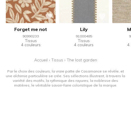
Forget me not
Lily
M
90990233
91000485
9
Tissus
Tissus
4 couleurs
4 couleurs
4
Accueil
›
Tissus
›
The lost garden
Par le choix des couleurs, la vraie patte de Casamance se révèle, et
une alchimie particulière se crée. Ses sélections illustrent, à travers la
variété des motifs, la rythmique des rayures, la noblesse des
matières, le véritable savoir-faire coloristique de la marque.