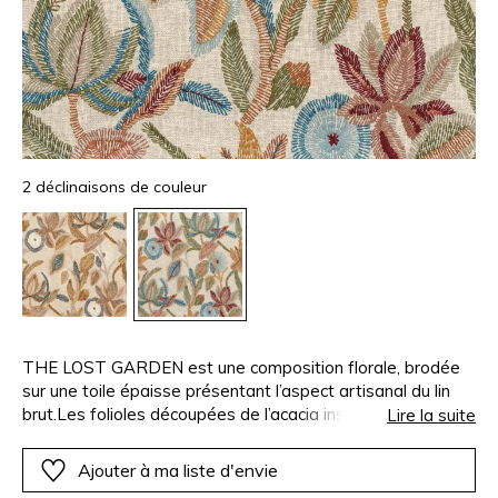
2 déclinaisons de couleur
THE LOST GARDEN est une composition florale, brodée
sur une toile épaisse présentant l’aspect artisanal du lin
brut.Les folioles découpées de l’acacia inspirent un point
Lire la suite
de broderie très présent dans la composition. Brodée au
point lancé avec un fil de polyester mat sur une base de
Ajouter à ma liste d'envie
coton, lin et viscose, l’étoffe est proposée en deux