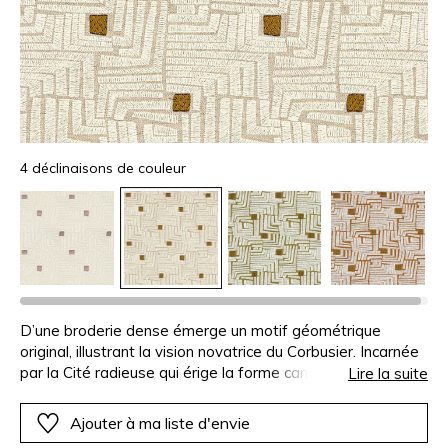
4 déclinaisons de couleur
D’une broderie dense émerge un motif géométrique
original, illustrant la vision novatrice du Corbusier. Incarnée
par la Cité radieuse qui érige la forme carrée en principe
Lire la suite
d’harmonie, elle est traduite sur une étoffe à l’aspect
naturel, composée de viscose et de lin. Brodée d’un fil de
Ajouter à ma liste d'envie
polyester mat blanc et d’un fil de viscose satiné, elle