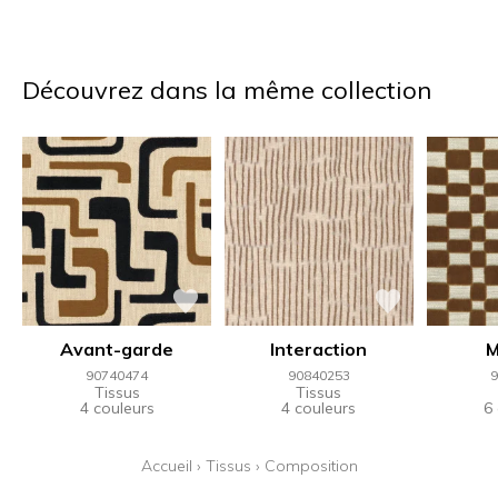
Découvrez dans la même collection
Avant-garde
Interaction
M
90740474
90840253
9
Tissus
Tissus
4 couleurs
4 couleurs
6
Accueil
›
Tissus
›
Composition