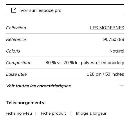
conserve malgré sa densité un drapé d’une souplesse
remarquable.
Voir sur l'espace pro
Collection
LES MODERNES
Référence
90750288
Coloris
Naturel
Composition
80 % vi ; 20 % li - polyester embroidery
Laize utile
128 cm / 50 Inches
Raccord
Sens
Poids g/m²
Performance
Usage
Entretien
Pays d'origine
Rapport
Rapport
Caractéristiques
Voir toutes les caractéristiques
16 cm / 6 Inches
19 cm / 7 Inches
Raccord droit
aw - 0.15
De large
Inde
496
Accoustique
Horizontal
Vertical
Outdoor
Voir moins de caractéristiques
Téléchargements :
Fiche non-feu
|
Fiche produit
|
Image 1 largeur