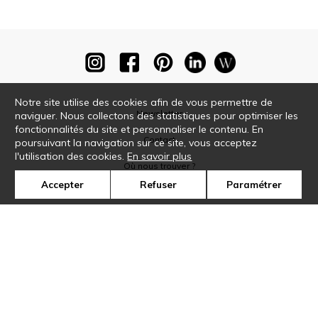
Notre site utilise des cookies afin de vous permettre de
Newsletter
naviguer. Nous collectons des statistiques pour optimiser les
fonctionnalités du site et personnaliser le contenu. En
Contact
poursuivant la navigation sur ce site, vous acceptez
l'utilisation des cookies.
En savoir plus
Où nous trouver ?
Accepter
Refuser
Paramétrer
Glossaire
Symbole
Presse
Cookies
Rejoignez-nous !