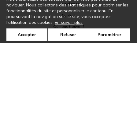
Newsletter
naviguer. Nous collectons des statistiques pour optimiser les
fonctionnalités du site et personnaliser le contenu. En
Contact
poursuivant la navigation sur ce site, vous acceptez
l'utilisation des cookies.
En savoir plus
Où nous trouver ?
Accepter
Refuser
Paramétrer
Glossaire
Symbole
Presse
Cookies
Rejoignez-nous !
©Casamance2019
Confidentialité
Mentions légales