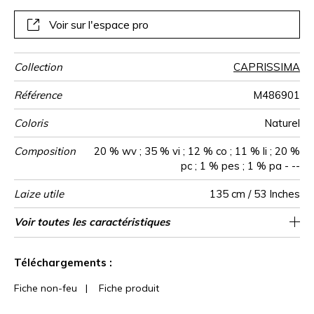
Voir sur l'espace pro
Collection
CAPRISSIMA
Référence
M486901
Coloris
Naturel
Composition
20 % wv ; 35 % vi ; 12 % co ; 11 % li ; 20 %
pc ; 1 % pes ; 1 % pa - --
Laize utile
135 cm / 53 Inches
Raccord
Test
Usage
Wyzenbeek
Sens
Poids g/m²
Performance
Usage
Entretien
Pays d'origine
Caractéristiques
Voir toutes les caractéristiques
Siège à usage intensif : >40,000 cycles
Raccord libre
aw - 0.15
Belgique
De large
100000
100000
790
Martindale
martindale
Accoustique
Outdoor
(Martindale) et/ou >30,000 doubles rubs
Voir moins de caractéristiques
(Wyzenbeek)
Téléchargements :
Fiche non-feu
|
Fiche produit