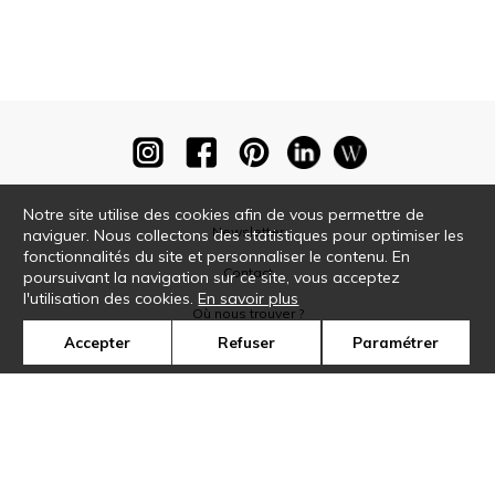
Notre site utilise des cookies afin de vous permettre de
Newsletter
naviguer. Nous collectons des statistiques pour optimiser les
fonctionnalités du site et personnaliser le contenu. En
Contact
poursuivant la navigation sur ce site, vous acceptez
l'utilisation des cookies.
En savoir plus
Où nous trouver ?
Accepter
Refuser
Paramétrer
Glossaire
Symbole
Presse
Cookies