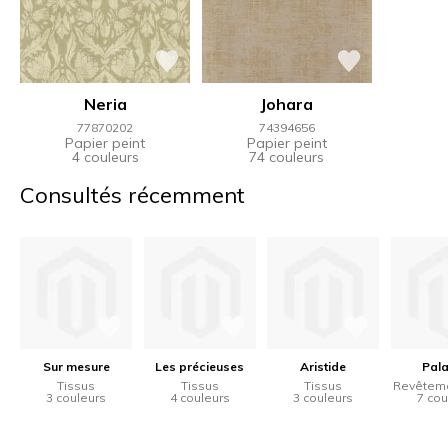
Neria
Johara
77870202
74394656
Papier peint
Papier peint
4 couleurs
74 couleurs
Consultés récemment
Sur mesure
Les précieuses
Aristide
Pala
Tissus
Tissus
Tissus
Revêteme
3 couleurs
4 couleurs
3 couleurs
7 cou