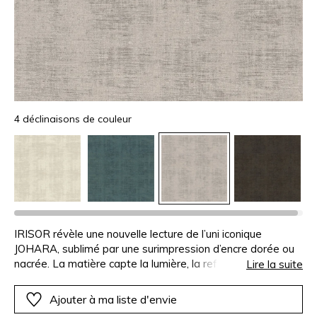
4 déclinaisons de couleur
IRISOR révèle une nouvelle lecture de l’uni iconique
JOHARA, sublimé par une surimpression d’encre dorée ou
nacrée. La matière capte la lumière, la reflète, et y fait
Lire la suite
naître des nuances changeantes. Subtilement irisé, le fond
gagne en profondeur et en préciosité sans jamais perdre
Ajouter à ma liste d'envie
sa sobriété. IRISOR évoque la brillance maîtrisée, celle qui