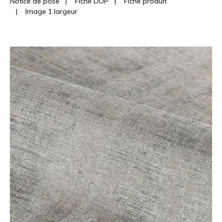
Notice de pose
|
Fiche DOP
|
Fiche produit
|
Image 1 largeur