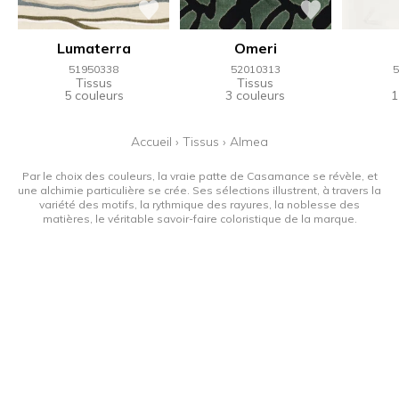
Lumaterra
Omeri
51950338
52010313
5
Tissus
Tissus
5 couleurs
3 couleurs
1
Accueil
›
Tissus
›
Almea
Par le choix des couleurs, la vraie patte de Casamance se révèle, et
une alchimie particulière se crée. Ses sélections illustrent, à travers la
variété des motifs, la rythmique des rayures, la noblesse des
matières, le véritable savoir-faire coloristique de la marque.